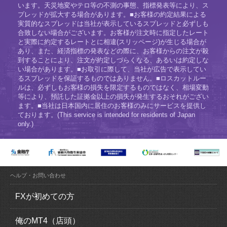
います。天災地変やテロ等の不測の事態、指標発表等により、ス
プレッドが拡大する場合があります。■お客様の約定結果による
実質的なスプレッドは当社が表示しているスプレッドと必ずしも
合致しない場合がございます。お客様が注文時に指定したレート
と実際に約定するレートとに相違(スリッページ)が生じる場合が
あり、また、経済指標の発表などの際に、お客様からの注文が殺
到することにより、注文が約定しづらくなる、あるいは約定しな
い場合があります。■お取引に際して、当社が広告で表示してい
るスプレッドを保証するものではありません。■ロスカットルー
ルは、必ずしもお客様の損失を限定するものではなく、相場変動
等により、預託した証拠金以上の損失が発生するおそれがござい
ます。■当社は日本国内に居住のお客様のみにサービスを提供し
ております。(This service is intended for residents of Japan
only.)
ヘルプ・お問い合わせ
FXが初めての方
FX（外国為替証拠金取引）とは？
俺のMT4（店頭）