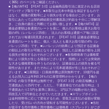
く365］
のページをご確認ください。
■【俺のMT4】【FEAT 3.0】は金融商品取引法に規定される店頭
デリバティブ取引です。■本取引は元本や利益を保証するもので
はなく、相場の変動等により損失が生ずる場合がございます。お
取引にあたっては契約締結前交付書面及び約款を十分にご理解頂
き、ご自身の責任と判断にてお願い致します。■【俺のMT4】証
拠金必要額は各通貨のレートを基に、個人のお客様は最大お取引
額の4%（レバレッジ25倍）、法人のお客様は通貨ペア毎に設定
されており毎週1回見直されます。【FEAT 3.0】証拠金必要額は
各通貨のレートを基に、個人・法人とも最大お取引額の4%（レ
バレッジ25倍）です。■レバレッジの効果により預託する証拠金
の額以上の取引が可能となりますが、預託した証拠金の額を上回
る損失が発生するおそれがございます。■各指標発表では価格変
動により損失が生じる場合がございます。指標によっては突発的
な大きな価格変動を伴うものがあり、証拠金以上の損失を被る可
能性があります。またそれにより元本超過損が生じるおそれがご
ざいます。■口座開設・口座維持費は原則無料です。10億円を超
えるお預入には年利0.24％の口座管理料がかかります。【俺の
MT4】の取引手数料は無料です。【FEAT 3.0】の助言報酬は１
万通貨あたり25円です。ただし、千通貨単位でのお取引時は、1
千通貨あたり2.5円を基準に算出し、1円以下の端数が出た場合、
四捨五入で1円単位とさせていただきます。■スワップポイント
は金利情勢等に応じて変化するため、受取又は支払の金額が変動
したり、受け払いの方向が逆転する可能性がございます。■当社
が提示する売付価格と買付価格には価格差（スプレッド）がござ