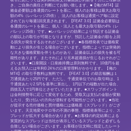
き、ご自身の責任と判断にてお願い致します。■【俺のMT4】証
拠金必要額は各通貨のレートを基に、個人のお客様は最大お取引
額の4%（レバレッジ25倍）、法人のお客様は通貨ペア毎に設定
されており毎週1回見直されます。【FEAT 3.0】証拠金必要額は
各通貨のレートを基に、個人・法人とも最大お取引額の4%（レ
バレッジ25倍）です。■レバレッジの効果により預託する証拠金
の額以上の取引が可能となりますが、預託した証拠金の額を上回
る損失が発生するおそれがございます。■各指標発表では価格変
動により損失が生じる場合がございます。指標によっては突発的
な大きな価格変動を伴うものがあり、証拠金以上の損失を被る可
能性があります。またそれにより元本超過損が生じるおそれがご
ざいます。■口座開設・口座維持費は原則無料です。10億円を超
えるお預入には年利0.24％の口座管理料がかかります。【俺の
MT4】の取引手数料は無料です。【FEAT 3.0】の助言報酬は１
万通貨あたり25円です。ただし、千通貨単位でのお取引時は、1
千通貨あたり2.5円を基準に算出し、1円以下の端数が出た場合、
四捨五入で1円単位とさせていただきます。■スワップポイント
は金利情勢等に応じて変化するため、受取又は支払の金額が変動
したり、受け払いの方向が逆転する可能性がございます。■当社
が提示する売付価格と買付価格には価格差（スプレッド）がござ
います。天災地変やテロ等の不測の事態、指標発表等により、ス
プレッドが拡大する場合があります。■お客様の約定結果による
実質的なスプレッドは当社が表示しているスプレッドと必ずしも
合致しない場合がございます。お客様が注文時に指定したレート