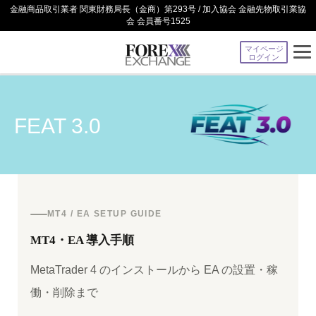
金融商品取引業者 関東財務局長（金商）第293号 / 加入協会 金融先物取引業協
会 会員番号1525
マイページ
ログイン
FEAT 3.0
MT4 / EA SETUP GUIDE
MT4・EA 導入手順
MetaTrader 4 のインストールから EA の設置・稼
働・削除まで