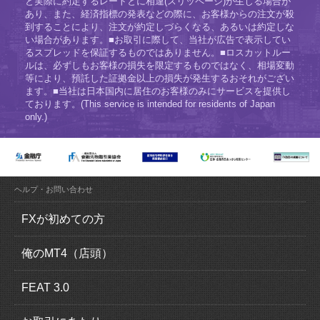
と実際に約定するレートとに相違(スリッページ)が生じる場合が
あり、また、経済指標の発表などの際に、お客様からの注文が殺
到することにより、注文が約定しづらくなる、あるいは約定しな
い場合があります。■お取引に際して、当社が広告で表示してい
るスプレッドを保証するものではありません。■ロスカットルー
ルは、必ずしもお客様の損失を限定するものではなく、相場変動
等により、預託した証拠金以上の損失が発生するおそれがござい
ます。■当社は日本国内に居住のお客様のみにサービスを提供し
ております。(This service is intended for residents of Japan
only.)
ヘルプ・お問い合わせ
FXが初めての方
FX（外国為替証拠金取引）とは？
俺のMT4（店頭）
FXの魅力とは？
俺のMT4（MetaTrader4）の特徴
FEAT 3.0
ロスカットについて
取引概要