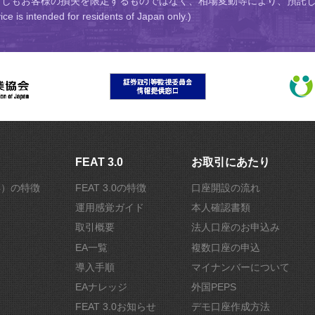
ずしもお客様の損失を限定するものではなく、相場変動等により、預託し
ed for residents of Japan only.)
FEAT 3.0
お取引にあたり
r4）の特徴
FEAT 3.0の特徴
口座開設の流れ
運用感覚ガイド
本人確認書類
取引概要
法人口座のお申込み
EA一覧
複数口座の申込
導入手順
マイナンバーについて
EAナレッジ
外国PEPS
FEAT 3.0お知らせ
デモ口座作成方法