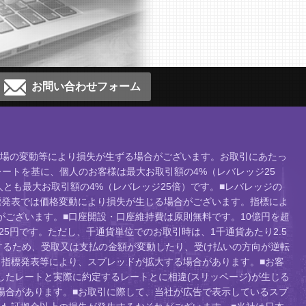
お問い合わせフォーム
、相場の変動等により損失が生ずる場合がございます。お取引にあたっ
ートを基に、個人のお客様は最大お取引額の4%（レバレッジ25
人とも最大お取引額の4%（レバレッジ25倍）です。■レバレッジの
標発表では価格変動により損失が生じる場合がございます。指標によ
ございます。■口座開設・口座維持費は原則無料です。10億円を超
り25円です。ただし、千通貨単位でのお取引時は、1千通貨あたり2.5
するため、受取又は支払の金額が変動したり、受け払いの方向が逆転
指標発表等により、スプレッドが拡大する場合があります。■お客
たレートと実際に約定するレートとに相違(スリッページ)が生じる
場合があります。■お取引に際して、当社が広告で表示しているスプ