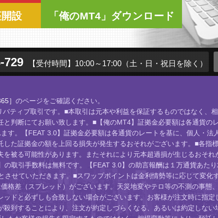
座開設
「俺のMT4」ダウンロード
-729
【受付時間】10:00～17:00
（土・日・祝日を除く）
65］
のページをご確認ください。
店頭デリバティブ取引です。■本取引は元本や利益を保証するものではなく
と判断にてお願い致します。■【俺のMT4】証拠金必要額は各通貨のレ
す。【FEAT 3.0】証拠金必要額は各通貨のレートを基に、個人・法
託した証拠金の額を上回る損失が発生するおそれがございます。■各指
失を被る可能性があります。またそれにより元本超過損が生じるおそれが
】の取引手数料は無料です。【FEAT 3.0】の助言報酬は１万通貨あた
位とさせていただきます。■スワップポイントは金利情勢等に応じて変化
は価格差（スプレッド）がございます。天災地変やテロ等の不測の事態、
レッドと必ずしも合致しない場合がございます。お客様が注文時に指定し
が殺到することにより、注文が約定しづらくなる、あるいは約定しない