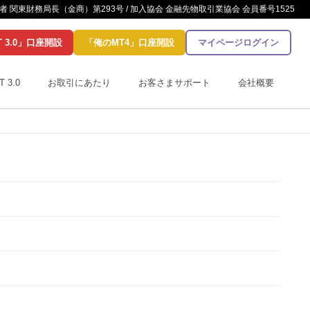
 関東財務局長（金商）第293号 / 加入協会 金融先物取引業協会 会員番号1525
T 3.0」口座開設
「俺のMT4」口座開設
マイページログイン
T 3.0
お取引にあたり
お客さまサポート
会社概要