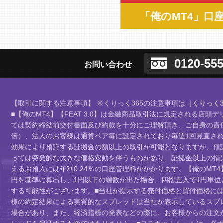
「俺のMT4」口
0120-555
お問い合わせ
【取引に関する注意事項】 ※くりっく365の注意事項は
［くりっく3
■【俺のMT4】【FEAT 3.0】は金融商品取引法に規定される
ては契約締結前交付書面及び約款を十分にご理解頂き、ご自身の責任
倍）、法人のお客様は通貨ペア毎に設定されており毎週1回見直されま
効果により預託する証拠金の額以上の取引が可能となりますが、預
っては突発的な大きな価格変動を伴うものがあり、証拠金以上の損
えるお預入には年利0.24％の口座管理料がかかります。【俺のMT4
円を基準に算出し、1円以下の端数が出た場合、四捨五入で1円単
する可能性がございます。■当社が提示する売付価格と買付価格に
様の約定結果による実質的なスプレッドは当社が表示しているスプ
場合があり、また、経済指標の発表などの際に、お客様からの注文