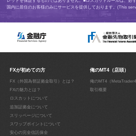
レッドを保証するものではありません。■ロスカットルールは、必
国内に居住のお客様のみにサービスを提供しております。(This service is intend
FXが初めての方
俺のMT4（店頭）
FX（外国為替証拠金取引）とは？
俺のMT4（MetaTrade
FXの魅力とは？
取引概要
ロスカットについて
追加証拠金について
スリッページについて
スワップポイントについて
安心の完全信託保全