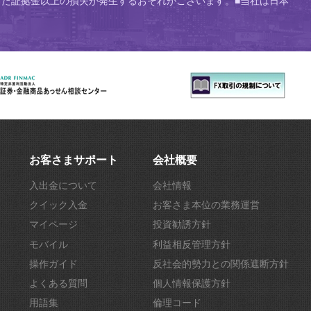
た証拠金以上の損失が発生するおそれがございます。■当社は日本
お客さまサポート
会社概要
入出金について
会社情報
クイック入金
お客さま本位の業務運営
マイページ
投資勧誘方針
モバイル
利益相反管理方針
操作ガイド
反社会的勢力との関係遮断方針
よくある質問
個人情報保護方針
用語集
倫理コード