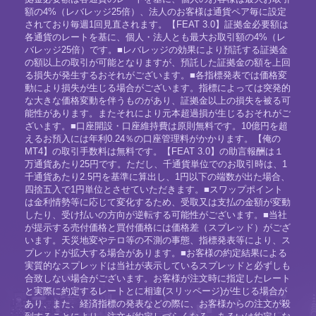
額の4%（レバレッジ25倍）、法人のお客様は通貨ペア毎に設定
されており毎週1回見直されます。【FEAT 3.0】証拠金必要額は
各通貨のレートを基に、個人・法人とも最大お取引額の4%（レ
バレッジ25倍）です。■レバレッジの効果により預託する証拠金
の額以上の取引が可能となりますが、預託した証拠金の額を上回
る損失が発生するおそれがございます。■各指標発表では価格変
動により損失が生じる場合がございます。指標によっては突発的
な大きな価格変動を伴うものがあり、証拠金以上の損失を被る可
能性があります。またそれにより元本超過損が生じるおそれがご
ざいます。■口座開設・口座維持費は原則無料です。10億円を超
えるお預入には年利0.24％の口座管理料がかかります。【俺の
MT4】の取引手数料は無料です。【FEAT 3.0】の助言報酬は１
万通貨あたり25円です。ただし、千通貨単位でのお取引時は、1
千通貨あたり2.5円を基準に算出し、1円以下の端数が出た場合、
四捨五入で1円単位とさせていただきます。■スワップポイント
は金利情勢等に応じて変化するため、受取又は支払の金額が変動
したり、受け払いの方向が逆転する可能性がございます。■当社
が提示する売付価格と買付価格には価格差（スプレッド）がござ
います。天災地変やテロ等の不測の事態、指標発表等により、ス
プレッドが拡大する場合があります。■お客様の約定結果による
実質的なスプレッドは当社が表示しているスプレッドと必ずしも
合致しない場合がございます。お客様が注文時に指定したレート
と実際に約定するレートとに相違(スリッページ)が生じる場合が
あり、また、経済指標の発表などの際に、お客様からの注文が殺