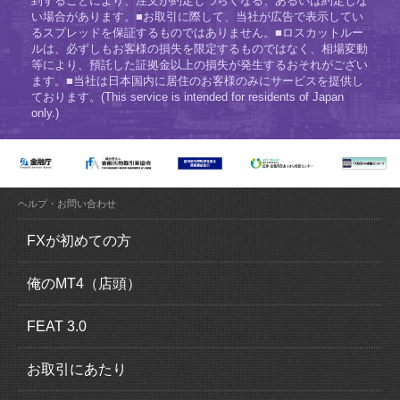
到することにより、注文が約定しづらくなる、あるいは約定しな
い場合があります。■お取引に際して、当社が広告で表示してい
るスプレッドを保証するものではありません。■ロスカットルー
ルは、必ずしもお客様の損失を限定するものではなく、相場変動
等により、預託した証拠金以上の損失が発生するおそれがござい
ます。■当社は日本国内に居住のお客様のみにサービスを提供し
ております。(This service is intended for residents of Japan
only.)
ヘルプ・お問い合わせ
FXが初めての方
FX（外国為替証拠金取引）とは？
俺のMT4（店頭）
FXの魅力とは？
俺のMT4（MetaTrader4）の特徴
FEAT 3.0
ロスカットについて
取引概要
FEAT 3.0の特徴
お取引にあたり