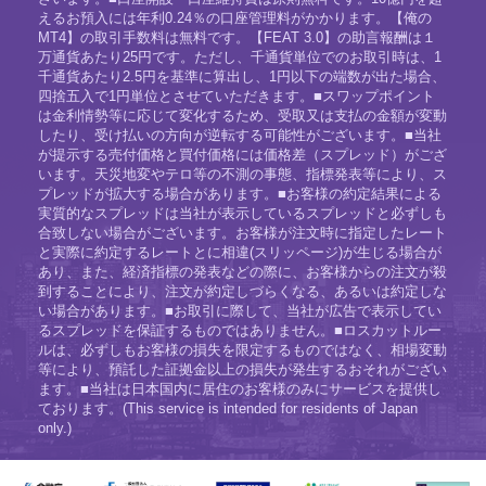
えるお預入には年利0.24％の口座管理料がかかります。【俺の
MT4】の取引手数料は無料です。【FEAT 3.0】の助言報酬は１
万通貨あたり25円です。ただし、千通貨単位でのお取引時は、1
千通貨あたり2.5円を基準に算出し、1円以下の端数が出た場合、
四捨五入で1円単位とさせていただきます。■スワップポイント
は金利情勢等に応じて変化するため、受取又は支払の金額が変動
したり、受け払いの方向が逆転する可能性がございます。■当社
が提示する売付価格と買付価格には価格差（スプレッド）がござ
います。天災地変やテロ等の不測の事態、指標発表等により、ス
プレッドが拡大する場合があります。■お客様の約定結果による
実質的なスプレッドは当社が表示しているスプレッドと必ずしも
合致しない場合がございます。お客様が注文時に指定したレート
と実際に約定するレートとに相違(スリッページ)が生じる場合が
あり、また、経済指標の発表などの際に、お客様からの注文が殺
到することにより、注文が約定しづらくなる、あるいは約定しな
い場合があります。■お取引に際して、当社が広告で表示してい
るスプレッドを保証するものではありません。■ロスカットルー
ルは、必ずしもお客様の損失を限定するものではなく、相場変動
等により、預託した証拠金以上の損失が発生するおそれがござい
ます。■当社は日本国内に居住のお客様のみにサービスを提供し
ております。(This service is intended for residents of Japan
only.)