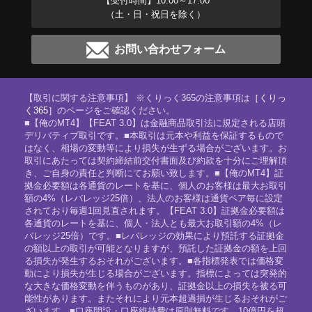
【受付時間】10:00～17:00
（土・日・祝日を除く）
お問い合わせフォーム
【取引に関する注意事項】 ※くりっく365の注意事項は
［くりっ
く365］
のページをご確認ください。
■【俺のMT4】【FEAT 3.0】は金融商品取引法に規定される店頭
デリバティブ取引です。■本取引は元本や利益を保証するもので
はなく、相場の変動等により損失が生ずる場合がございます。お
取引にあたっては契約締結前交付書面及び約款を十分にご理解頂
き、ご自身の責任と判断にてお願い致します。■【俺のMT4】証
拠金必要額は各通貨のレートを基に、個人のお客様は最大お取引
額の4%（レバレッジ25倍）、法人のお客様は通貨ペア毎に設定
されており毎週1回見直されます。【FEAT 3.0】証拠金必要額は
各通貨のレートを基に、個人・法人とも最大お取引額の4%（レ
バレッジ25倍）です。■レバレッジの効果により預託する証拠金
の額以上の取引が可能となりますが、預託した証拠金の額を上回
る損失が発生するおそれがございます。■各指標発表では価格変
動により損失が生じる場合がございます。指標によっては突発的
な大きな価格変動を伴うものがあり、証拠金以上の損失を被る可
能性があります。またそれにより元本超過損が生じるおそれがご
ざいます。■口座開設・口座維持費は原則無料です。10億円を超