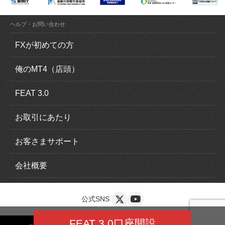
ヘルプ・お問い合わせ
FXが初めての方
FX（外国為替証拠金取引）とは？
俺のMT4（店頭）
FXの魅力とは？
俺のMT4（MetaTrader4）の特徴
FEAT 3.0
ロスカットについて
取引概要
FEAT 3.0の特徴
お取引にあたり
追加証拠金について
運用感覚ガイド
口座開設の流れ
お客さまサポート
スリッページについて
取引概要
本人確認書類
入出金について
会社概要
スワップポイントについて
EA一覧
法人口座のお申込み
クイック入金
会社情報
公式SNS
安心の完全信託保全
導入手順
複数口座の申込
マイページ
お客さま本位の業務運営
FEAT 3.0口座開設