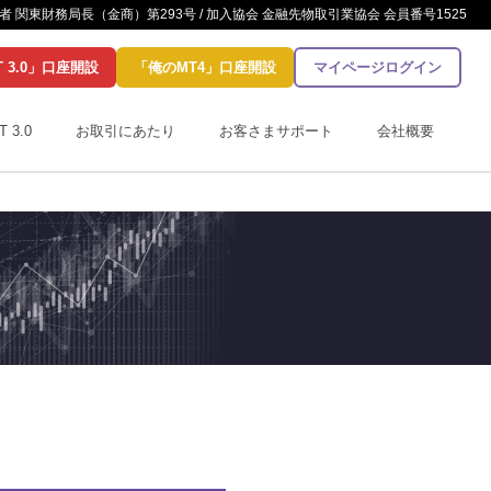
 関東財務局長（金商）第293号 / 加入協会 金融先物取引業協会 会員番号1525
T 3.0」口座開設
「俺のMT4」口座開設
マイページログイン
T 3.0
お取引にあたり
お客さまサポート
会社概要