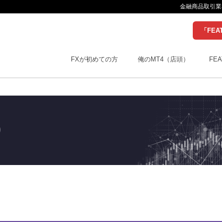
金融商品取引業者
「FEA
FXが初めての方
俺のMT4（店頭）
FEA
り