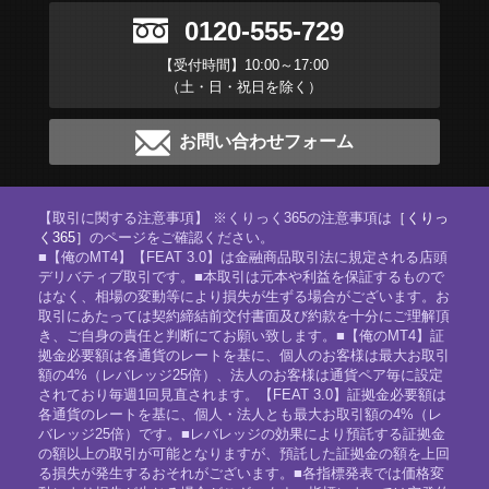
0120-555-729
【受付時間】10:00～17:00
（土・日・祝日を除く）
お問い合わせフォーム
【取引に関する注意事項】 ※くりっく365の注意事項は
［くりっ
く365］
のページをご確認ください。
■【俺のMT4】【FEAT 3.0】は金融商品取引法に規定される店頭
デリバティブ取引です。■本取引は元本や利益を保証するもので
はなく、相場の変動等により損失が生ずる場合がございます。お
取引にあたっては契約締結前交付書面及び約款を十分にご理解頂
き、ご自身の責任と判断にてお願い致します。■【俺のMT4】証
拠金必要額は各通貨のレートを基に、個人のお客様は最大お取引
額の4%（レバレッジ25倍）、法人のお客様は通貨ペア毎に設定
されており毎週1回見直されます。【FEAT 3.0】証拠金必要額は
各通貨のレートを基に、個人・法人とも最大お取引額の4%（レ
バレッジ25倍）です。■レバレッジの効果により預託する証拠金
の額以上の取引が可能となりますが、預託した証拠金の額を上回
る損失が発生するおそれがございます。■各指標発表では価格変