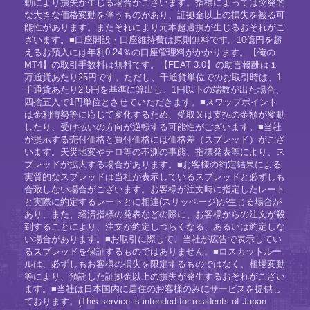
動により損失が生じる場合がございます。指標によっては突発的
な大きな価格変動を伴うものがあり、証拠金以上の損失を被る可
能性があります。またそれにより元本超過損が生じるおそれがご
ざいます。■口座開設・口座維持費は原則無料です。10億円を超
えるお預入には年利0.24％の口座管理料がかかります。【俺の
MT4】の取引手数料は無料です。【FEAT 3.0】の助言報酬は１
万通貨あたり25円です。ただし、千通貨単位でのお取引時は、1
千通貨あたり2.5円を基準に算出し、1円以下の端数が出た場合、
四捨五入で1円単位とさせていただきます。■スワップポイント
は金利情勢等に応じて変化するため、受取又は支払の金額が変動
したり、受け払いの方向が逆転する可能性がございます。■当社
が提示する売付価格と買付価格には価格差（スプレッド）がござ
います。天災地変やテロ等の不測の事態、指標発表等により、ス
プレッドが拡大する場合があります。■お客様の約定結果による
実質的なスプレッドは当社が表示しているスプレッドと必ずしも
合致しない場合がございます。お客様が注文時に指定したレート
と実際に約定するレートとに相違(スリッページ)が生じる場合が
あり、また、経済指標の発表などの際に、お客様からの注文が殺
到することにより、注文が約定しづらくなる、あるいは約定しな
い場合があります。■お取引に際して、当社が広告で表示してい
るスプレッドを保証するものではありません。■ロスカットルー
ルは、必ずしもお客様の損失を限定するものではなく、相場変動
等により、預託した証拠金以上の損失が発生するおそれがござい
ます。■当社は日本国内に居住のお客様のみにサービスを提供し
ております。(This service is intended for residents of Japan