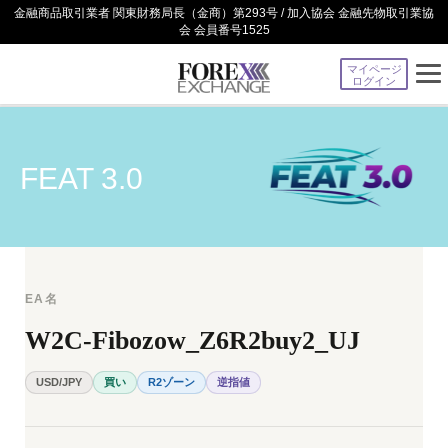
金融商品取引業者 関東財務局長（金商）第293号 / 加入協会 金融先物取引業協
会 会員番号1525
マイページ
ログイン
FEAT 3.0
EA名
W2C-Fibozow_Z6R2buy2_UJ
USD/JPY
買い
R2ゾーン
逆指値