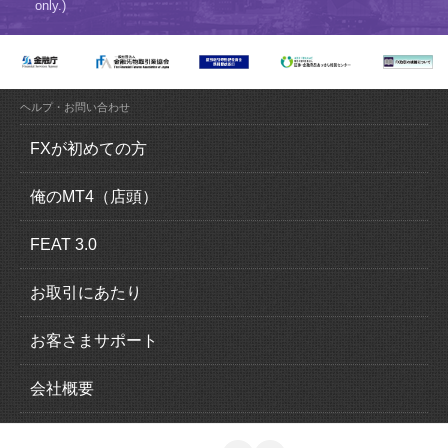
only.)
ヘルプ・お問い合わせ
FXが初めての方
FX（外国為替証拠金取引）とは？
俺のMT4（店頭）
FXの魅力とは？
俺のMT4（MetaTrader4）の特徴
FEAT 3.0
ロスカットについて
取引概要
FEAT 3.0の特徴
お取引にあたり
追加証拠金について
運用感覚ガイド
口座開設の流れ
お客さまサポート
スリッページについて
取引概要
本人確認書類
入出金について
会社概要
スワップポイントについて
EA一覧
法人口座のお申込み
クイック入金
会社情報