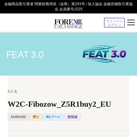
金融商品取引業者 関東財務局長（金商）第293号 / 加入協会 金融先物取引業協
会 会員番号1525
マイページ
ログイン
FEAT 3.0
EA名
W2C-Fibozow_Z5R1buy2_EU
EUR/USD
売り
R1ゾーン
逆指値