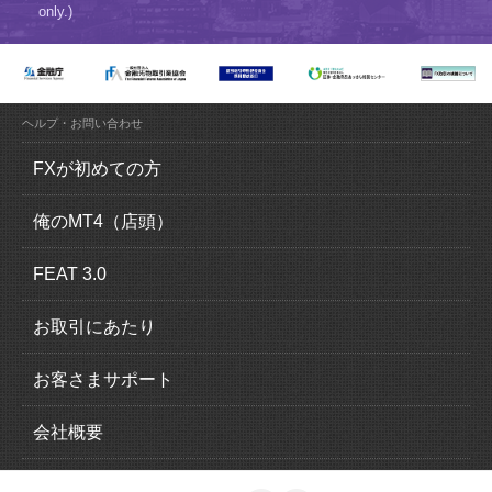
only.)
ヘルプ・お問い合わせ
FXが初めての方
FX（外国為替証拠金取引）とは？
俺のMT4（店頭）
FXの魅力とは？
俺のMT4（MetaTrader4）の特徴
FEAT 3.0
ロスカットについて
取引概要
FEAT 3.0の特徴
お取引にあたり
追加証拠金について
運用感覚ガイド
口座開設の流れ
お客さまサポート
スリッページについて
取引概要
本人確認書類
入出金について
会社概要
スワップポイントについて
EA一覧
法人口座のお申込み
クイック入金
会社情報