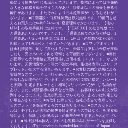
動により損失が生じる場合がございます。指標によっては突発的
な大きな価格変動を伴うものがあり、証拠金以上の損失を被る可
能性があります。またそれにより元本超過損が生じるおそれがご
ざいます。■口座開設・口座維持費は原則無料です。10億円を超
えるお預入には年利0.24％の口座管理料がかかります。【俺の
MT4】の取引手数料は無料です。【FEAT 3.0】の助言報酬は１
万通貨あたり25円です。ただし、千通貨単位でのお取引時は、1
千通貨あたり2.5円を基準に算出し、1円以下の端数が出た場合、
四捨五入で1円単位とさせていただきます。■スワップポイント
は金利情勢等に応じて変化するため、受取又は支払の金額が変動
したり、受け払いの方向が逆転する可能性がございます。■当社
が提示する売付価格と買付価格には価格差（スプレッド）がござ
います。天災地変やテロ等の不測の事態、指標発表等により、ス
プレッドが拡大する場合があります。■お客様の約定結果による
実質的なスプレッドは当社が表示しているスプレッドと必ずしも
合致しない場合がございます。お客様が注文時に指定したレート
と実際に約定するレートとに相違(スリッページ)が生じる場合が
あり、また、経済指標の発表などの際に、お客様からの注文が殺
到することにより、注文が約定しづらくなる、あるいは約定しな
い場合があります。■お取引に際して、当社が広告で表示してい
るスプレッドを保証するものではありません。■ロスカットルー
ルは、必ずしもお客様の損失を限定するものではなく、相場変動
等により、預託した証拠金以上の損失が発生するおそれがござい
ます。■当社は日本国内に居住のお客様のみにサービスを提供し
ております。(This service is intended for residents of Japan