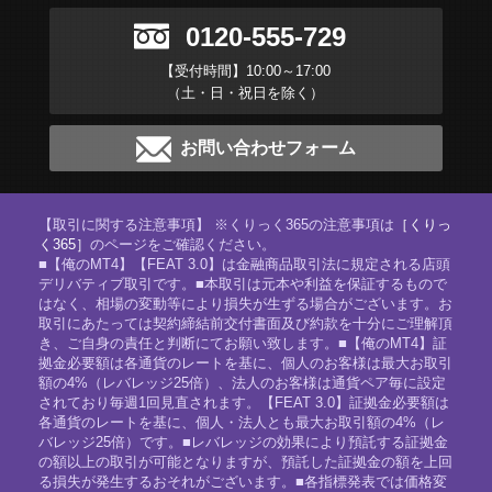
0120-555-729
【受付時間】10:00～17:00
（土・日・祝日を除く）
お問い合わせフォーム
【取引に関する注意事項】 ※くりっく365の注意事項は
［くりっ
く365］
のページをご確認ください。
■【俺のMT4】【FEAT 3.0】は金融商品取引法に規定される店頭
デリバティブ取引です。■本取引は元本や利益を保証するもので
はなく、相場の変動等により損失が生ずる場合がございます。お
取引にあたっては契約締結前交付書面及び約款を十分にご理解頂
き、ご自身の責任と判断にてお願い致します。■【俺のMT4】証
拠金必要額は各通貨のレートを基に、個人のお客様は最大お取引
額の4%（レバレッジ25倍）、法人のお客様は通貨ペア毎に設定
されており毎週1回見直されます。【FEAT 3.0】証拠金必要額は
各通貨のレートを基に、個人・法人とも最大お取引額の4%（レ
バレッジ25倍）です。■レバレッジの効果により預託する証拠金
の額以上の取引が可能となりますが、預託した証拠金の額を上回
る損失が発生するおそれがございます。■各指標発表では価格変