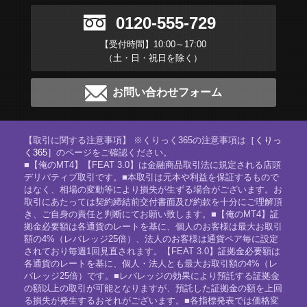
0120-555-729
【受付時間】10:00～17:00
（土・日・祝日を除く）
お問い合わせフォーム
【取引に関する注意事項】 ※くりっく365の注意事項は
［くりっ
く365］
のページをご確認ください。
■【俺のMT4】【FEAT 3.0】は金融商品取引法に規定される店頭
デリバティブ取引です。■本取引は元本や利益を保証するもので
はなく、相場の変動等により損失が生ずる場合がございます。お
取引にあたっては契約締結前交付書面及び約款を十分にご理解頂
き、ご自身の責任と判断にてお願い致します。■【俺のMT4】証
拠金必要額は各通貨のレートを基に、個人のお客様は最大お取引
額の4%（レバレッジ25倍）、法人のお客様は通貨ペア毎に設定
されており毎週1回見直されます。【FEAT 3.0】証拠金必要額は
各通貨のレートを基に、個人・法人とも最大お取引額の4%（レ
バレッジ25倍）です。■レバレッジの効果により預託する証拠金
の額以上の取引が可能となりますが、預託した証拠金の額を上回
る損失が発生するおそれがございます。■各指標発表では価格変