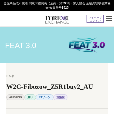
金融商品取引業者 関東財務局長（金商）第293号 / 加入協会 金融先物取引業協
会 会員番号1525
マイページ
ログイン
FEAT 3.0
EA名
W2C-Fibozow_Z5R1buy2_AU
AUD/USD
買い
R1ゾーン
逆指値