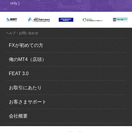
only.)
ヘルプ・お問い合わせ
FXが初めての方
FX（外国為替証拠金取引）とは？
俺のMT4（店頭）
FXの魅力とは？
俺のMT4（MetaTrader4）の特徴
FEAT 3.0
ロスカットについて
取引概要
FEAT 3.0の特徴
お取引にあたり
追加証拠金について
運用感覚ガイド
口座開設の流れ
お客さまサポート
スリッページについて
取引概要
本人確認書類
入出金について
会社概要
スワップポイントについて
EA一覧
法人口座のお申込み
クイック入金
会社情報