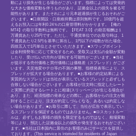
動により損失が生じる場合がございます。指標によっては突発的
な大きな価格変動を伴うものがあり、証拠金以上の損失を被る可
能性があります。またそれにより元本超過損が生じるおそれがご
ざいます。■口座開設・口座維持費は原則無料です。10億円を超
えるお預入には年利0.24％の口座管理料がかかります。【俺の
MT4】の取引手数料は無料です。【FEAT 3.0】の助言報酬は１
万通貨あたり25円です。ただし、千通貨単位でのお取引時は、1
千通貨あたり2.5円を基準に算出し、1円以下の端数が出た場合、
四捨五入で1円単位とさせていただきます。■スワップポイント
は金利情勢等に応じて変化するため、受取又は支払の金額が変動
したり、受け払いの方向が逆転する可能性がございます。■当社
が提示する売付価格と買付価格には価格差（スプレッド）がござ
います。天災地変やテロ等の不測の事態、指標発表等により、ス
プレッドが拡大する場合があります。■お客様の約定結果による
実質的なスプレッドは当社が表示しているスプレッドと必ずしも
合致しない場合がございます。お客様が注文時に指定したレート
と実際に約定するレートとに相違(スリッページ)が生じる場合が
あり、また、経済指標の発表などの際に、お客様からの注文が殺
到することにより、注文が約定しづらくなる、あるいは約定しな
い場合があります。■お取引に際して、当社が広告で表示してい
るスプレッドを保証するものではありません。■ロスカットルー
ルは、必ずしもお客様の損失を限定するものではなく、相場変動
等により、預託した証拠金以上の損失が発生するおそれがござい
ます。■当社は日本国内に居住のお客様のみにサービスを提供し
ております。(This service is intended for residents of Japan