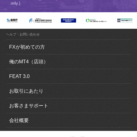
only.)
ヘルプ・お問い合わせ
FXが初めての方
FX（外国為替証拠金取引）とは？
俺のMT4（店頭）
FXの魅力とは？
俺のMT4（MetaTrader4）の特徴
FEAT 3.0
ロスカットについて
取引概要
FEAT 3.0の特徴
お取引にあたり
追加証拠金について
運用感覚ガイド
口座開設の流れ
お客さまサポート
スリッページについて
取引概要
本人確認書類
入出金について
会社概要
スワップポイントについて
EA一覧
法人口座のお申込み
クイック入金
会社情報