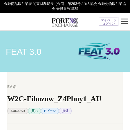
金融商品取引業者 関東財務局長（金商）第293号 / 加入協会 金融先物取引業協
会 会員番号1525
マイページ
ログイン
FEAT 3.0
EA名
W2C-Fibozow_Z4Pbuy1_AU
AUD/USD
買い
Pゾーン
指値