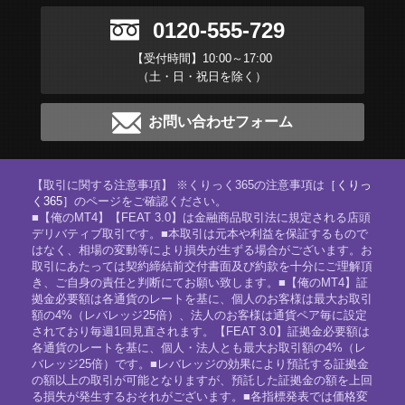
0120-555-729
【受付時間】10:00～17:00
（土・日・祝日を除く）
お問い合わせフォーム
【取引に関する注意事項】 ※くりっく365の注意事項は
［くりっ
く365］
のページをご確認ください。
■【俺のMT4】【FEAT 3.0】は金融商品取引法に規定される店頭
デリバティブ取引です。■本取引は元本や利益を保証するもので
はなく、相場の変動等により損失が生ずる場合がございます。お
取引にあたっては契約締結前交付書面及び約款を十分にご理解頂
き、ご自身の責任と判断にてお願い致します。■【俺のMT4】証
拠金必要額は各通貨のレートを基に、個人のお客様は最大お取引
額の4%（レバレッジ25倍）、法人のお客様は通貨ペア毎に設定
されており毎週1回見直されます。【FEAT 3.0】証拠金必要額は
各通貨のレートを基に、個人・法人とも最大お取引額の4%（レ
バレッジ25倍）です。■レバレッジの効果により預託する証拠金
の額以上の取引が可能となりますが、預託した証拠金の額を上回
る損失が発生するおそれがございます。■各指標発表では価格変