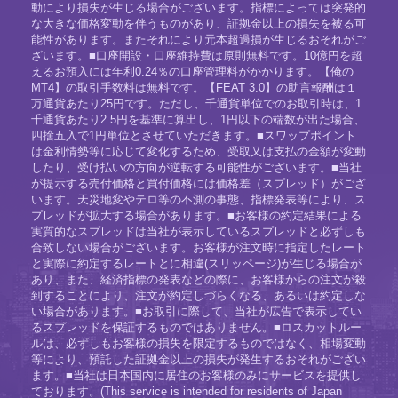
動により損失が生じる場合がございます。指標によっては突発的
な大きな価格変動を伴うものがあり、証拠金以上の損失を被る可
能性があります。またそれにより元本超過損が生じるおそれがご
ざいます。■口座開設・口座維持費は原則無料です。10億円を超
えるお預入には年利0.24％の口座管理料がかかります。【俺の
MT4】の取引手数料は無料です。【FEAT 3.0】の助言報酬は１
万通貨あたり25円です。ただし、千通貨単位でのお取引時は、1
千通貨あたり2.5円を基準に算出し、1円以下の端数が出た場合、
四捨五入で1円単位とさせていただきます。■スワップポイント
は金利情勢等に応じて変化するため、受取又は支払の金額が変動
したり、受け払いの方向が逆転する可能性がございます。■当社
が提示する売付価格と買付価格には価格差（スプレッド）がござ
います。天災地変やテロ等の不測の事態、指標発表等により、ス
プレッドが拡大する場合があります。■お客様の約定結果による
実質的なスプレッドは当社が表示しているスプレッドと必ずしも
合致しない場合がございます。お客様が注文時に指定したレート
と実際に約定するレートとに相違(スリッページ)が生じる場合が
あり、また、経済指標の発表などの際に、お客様からの注文が殺
到することにより、注文が約定しづらくなる、あるいは約定しな
い場合があります。■お取引に際して、当社が広告で表示してい
るスプレッドを保証するものではありません。■ロスカットルー
ルは、必ずしもお客様の損失を限定するものではなく、相場変動
等により、預託した証拠金以上の損失が発生するおそれがござい
ます。■当社は日本国内に居住のお客様のみにサービスを提供し
ております。(This service is intended for residents of Japan