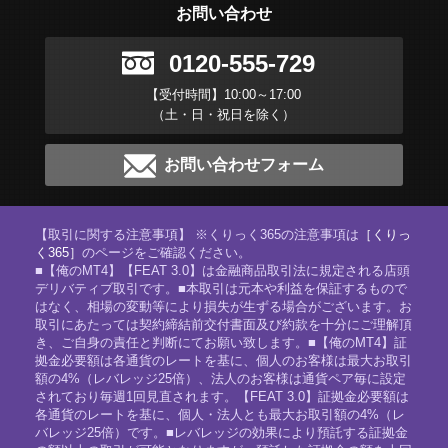
お問い合わせ
0120-555-729
【受付時間】10:00～17:00
（土・日・祝日を除く）
お問い合わせフォーム
【取引に関する注意事項】 ※くりっく365の注意事項は
［くりっ
く365］
のページをご確認ください。
■【俺のMT4】【FEAT 3.0】は金融商品取引法に規定される店頭
デリバティブ取引です。■本取引は元本や利益を保証するもので
はなく、相場の変動等により損失が生ずる場合がございます。お
取引にあたっては契約締結前交付書面及び約款を十分にご理解頂
き、ご自身の責任と判断にてお願い致します。■【俺のMT4】証
拠金必要額は各通貨のレートを基に、個人のお客様は最大お取引
額の4%（レバレッジ25倍）、法人のお客様は通貨ペア毎に設定
されており毎週1回見直されます。【FEAT 3.0】証拠金必要額は
各通貨のレートを基に、個人・法人とも最大お取引額の4%（レ
バレッジ25倍）です。■レバレッジの効果により預託する証拠金