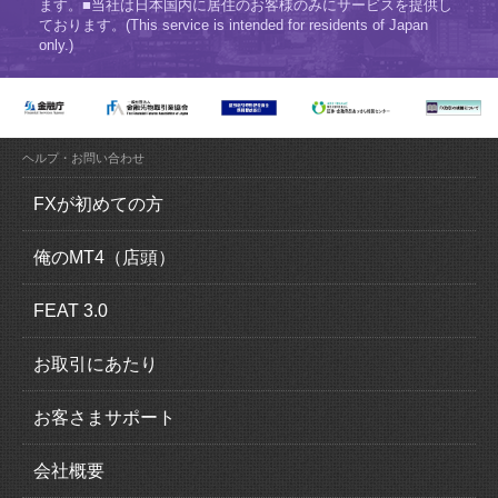
ます。■当社は日本国内に居住のお客様のみにサービスを提供し
ております。(This service is intended for residents of Japan
only.)
ヘルプ・お問い合わせ
FXが初めての方
FX（外国為替証拠金取引）とは？
俺のMT4（店頭）
FXの魅力とは？
俺のMT4（MetaTrader4）の特徴
FEAT 3.0
ロスカットについて
取引概要
FEAT 3.0の特徴
お取引にあたり
追加証拠金について
運用感覚ガイド
口座開設の流れ
お客さまサポート
スリッページについて
取引概要
本人確認書類
入出金について
会社概要