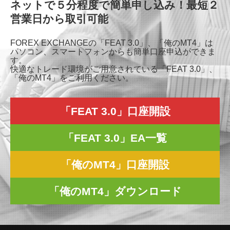
ネットで５分程度で簡単申し込み！最短２
営業日から取引可能
FOREX EXCHANGEの「FEAT 3.0」、「俺のMT4」は
パソコン、スマートフォンからも簡単口座申込ができま
す。
快適なトレード環境がご用意されている「FEAT 3.0」、
「俺のMT4」をご利用ください。
「FEAT 3.0」口座開設
「FEAT 3.0」EA一覧
「俺のMT4」口座開設
「俺のMT4」ダウンロード