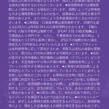
の額以上の取引が可能となりますが、預託した証拠金の額を上回
る損失が発生するおそれがございます。■各指標発表では価格変
動により損失が生じる場合がございます。指標によっては突発的
な大きな価格変動を伴うものがあり、証拠金以上の損失を被る可
能性があります。またそれにより元本超過損が生じるおそれがご
ざいます。■口座開設・口座維持費は原則無料です。10億円を超
えるお預入には年利0.24％の口座管理料がかかります。【俺の
MT4】の取引手数料は無料です。【FEAT 3.0】の助言報酬は１
万通貨あたり25円です。ただし、千通貨単位でのお取引時は、1
千通貨あたり2.5円を基準に算出し、1円以下の端数が出た場合、
四捨五入で1円単位とさせていただきます。■スワップポイント
は金利情勢等に応じて変化するため、受取又は支払の金額が変動
したり、受け払いの方向が逆転する可能性がございます。■当社
が提示する売付価格と買付価格には価格差（スプレッド）がござ
います。天災地変やテロ等の不測の事態、指標発表等により、ス
プレッドが拡大する場合があります。■お客様の約定結果による
実質的なスプレッドは当社が表示しているスプレッドと必ずしも
合致しない場合がございます。お客様が注文時に指定したレート
と実際に約定するレートとに相違(スリッページ)が生じる場合が
あり、また、経済指標の発表などの際に、お客様からの注文が殺
到することにより、注文が約定しづらくなる、あるいは約定しな
い場合があります。■お取引に際して、当社が広告で表示してい
るスプレッドを保証するものではありません。■ロスカットルー
ルは、必ずしもお客様の損失を限定するものではなく、相場変動
等により、預託した証拠金以上の損失が発生するおそれがござい