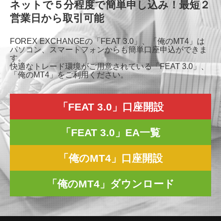
ネットで５分程度で簡単申し込み！最短２
営業日から取引可能
FOREX EXCHANGEの「FEAT 3.0」、「俺のMT4」は
パソコン、スマートフォンからも簡単口座申込ができま
す。
快適なトレード環境がご用意されている「FEAT 3.0」、
「俺のMT4」をご利用ください。
「FEAT 3.0」口座開設
「FEAT 3.0」EA一覧
「俺のMT4」口座開設
「俺のMT4」ダウンロード