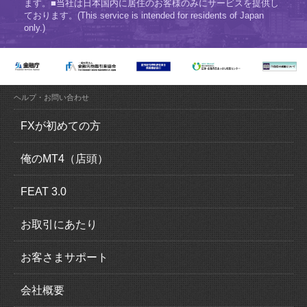
ます。■当社は日本国内に居住のお客様のみにサービスを提供し
ております。(This service is intended for residents of Japan
only.)
ヘルプ・お問い合わせ
FXが初めての方
FX（外国為替証拠金取引）とは？
俺のMT4（店頭）
FXの魅力とは？
俺のMT4（MetaTrader4）の特徴
FEAT 3.0
ロスカットについて
取引概要
FEAT 3.0の特徴
お取引にあたり
追加証拠金について
運用感覚ガイド
口座開設の流れ
お客さまサポート
スリッページについて
取引概要
本人確認書類
入出金について
会社概要