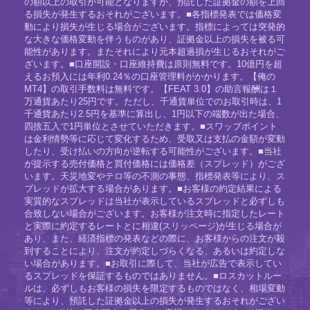
の額以上の取引が可能となりますが、預託した証拠金の額を上回
る損失が発生するおそれがございます。■各指標発表では価格変
動により損失が生じる場合がございます。指標によっては突発的
な大きな価格変動を伴うものがあり、証拠金以上の損失を被る可
能性があります。またそれにより元本超過損が生じるおそれがご
ざいます。■口座開設・口座維持費は原則無料です。10億円を超
えるお預入には年利0.24％の口座管理料がかかります。【俺の
MT4】の取引手数料は無料です。【FEAT 3.0】の助言報酬は１
万通貨あたり25円です。ただし、千通貨単位でのお取引時は、1
千通貨あたり2.5円を基準に算出し、1円以下の端数が出た場合、
四捨五入で1円単位とさせていただきます。■スワップポイント
は金利情勢等に応じて変化するため、受取又は支払の金額が変動
したり、受け払いの方向が逆転する可能性がございます。■当社
が提示する売付価格と買付価格には価格差（スプレッド）がござ
います。天災地変やテロ等の不測の事態、指標発表等により、ス
プレッドが拡大する場合があります。■お客様の約定結果による
実質的なスプレッドは当社が表示しているスプレッドと必ずしも
合致しない場合がございます。お客様が注文時に指定したレート
と実際に約定するレートとに相違(スリッページ)が生じる場合が
あり、また、経済指標の発表などの際に、お客様からの注文が殺
到することにより、注文が約定しづらくなる、あるいは約定しな
い場合があります。■お取引に際して、当社が広告で表示してい
るスプレッドを保証するものではありません。■ロスカットルー
ルは、必ずしもお客様の損失を限定するものではなく、相場変動
等により、預託した証拠金以上の損失が発生するおそれがござい