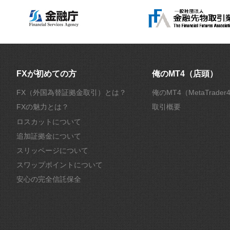
FXが初めての方
俺のMT4（店頭）
FX（外国為替証拠金取引）とは？
俺のMT4（MetaTrade
FXの魅力とは？
取引概要
ロスカットについて
追加証拠金について
スリッページについて
スワップポイントについて
安心の完全信託保全