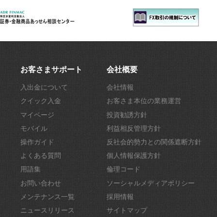
お客さまサポート
会社概要
入出金について
会社情報
クイック入金
お客さま本位の業務運営
マイページ
投資勧誘方針
モバイル
利益相反管理方針
操作ガイド
反社会的勢力との関係遮断方針
よくある質問
個人情報保護方針
用語集
倫理コード
お問い合わせ
ソーシャルメディアポリシー
メンテナンス一覧
採用情報
ニュースリリース
サイトマップ