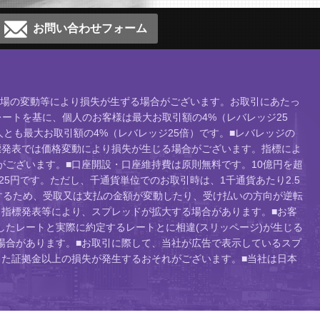
お問い合わせフォーム
、相場の変動等により損失が生ずる場合がございます。お取引にあたっ
ートを基に、個人のお客様は最大お取引額の4%（レバレッジ25
人とも最大お取引額の4%（レバレッジ25倍）です。■レバレッジの
標発表では価格変動により損失が生じる場合がございます。指標によ
ございます。■口座開設・口座維持費は原則無料です。10億円を超
り25円です。ただし、千通貨単位でのお取引時は、1千通貨あたり2.5
するため、受取又は支払の金額が変動したり、受け払いの方向が逆転
指標発表等により、スプレッドが拡大する場合があります。■お客
たレートと実際に約定するレートとに相違(スリッページ)が生じる
場合があります。■お取引に際して、当社が広告で表示しているスプ
た証拠金以上の損失が発生するおそれがございます。■当社は日本