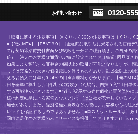
0120-555
お問い合わせ
【取引に関する注意事項】 ※くりっく365の注意事項は
［くりっく3
■【俺のMT4】【FEAT 3.0】は金融商品取引法に規定される
ては契約締結前交付書面及び約款を十分にご理解頂き、ご自身の責任
倍）、法人のお客様は通貨ペア毎に設定されており毎週1回見直されま
効果により預託する証拠金の額以上の取引が可能となりますが、預
っては突発的な大きな価格変動を伴うものがあり、証拠金以上の損
えるお預入には年利0.24％の口座管理料がかかります。【俺のMT4
円を基準に算出し、1円以下の端数が出た場合、四捨五入で1円単
する可能性がございます。■当社が提示する売付価格と買付価格に
様の約定結果による実質的なスプレッドは当社が表示しているスプ
場合があり、また、経済指標の発表などの際に、お客様からの注文
レッドを保証するものではありません。■ロスカットルールは、必
国内に居住のお客様のみにサービスを提供しております。(This service is intend