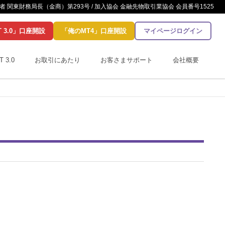
 関東財務局長（金商）第293号 / 加入協会 金融先物取引業協会 会員番号1525
T 3.0」口座開設
「俺のMT4」口座開設
マイページログイン
T 3.0
お取引にあたり
お客さまサポート
会社概要