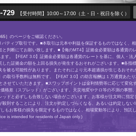
-729
【受付時間】10:00～17:00
（土・日・祝日を除く）
65］
のページをご確認ください。
店頭デリバティブ取引です。■本取引は元本や利益を保証するものではなく
と判断にてお願い致します。■【俺のMT4】証拠金必要額は各通貨のレ
す。【FEAT 3.0】証拠金必要額は各通貨のレートを基に、個人・法
託した証拠金の額を上回る損失が発生するおそれがございます。■各指
失を被る可能性があります。またそれにより元本超過損が生じるおそれが
】の取引手数料は無料です。【FEAT 3.0】の助言報酬は１万通貨あた
位とさせていただきます。■スワップポイントは金利情勢等に応じて変化
は価格差（スプレッド）がございます。天災地変やテロ等の不測の事態、
レッドと必ずしも合致しない場合がございます。お客様が注文時に指定し
が殺到することにより、注文が約定しづらくなる、あるいは約定しない
ずしもお客様の損失を限定するものではなく、相場変動等により、預託し
ed for residents of Japan only.)