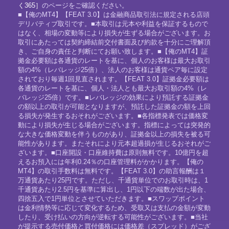
く365］
のページをご確認ください。
■【俺のMT4】【FEAT 3.0】は金融商品取引法に規定される店頭
デリバティブ取引です。■本取引は元本や利益を保証するもので
はなく、相場の変動等により損失が生ずる場合がございます。お
取引にあたっては契約締結前交付書面及び約款を十分にご理解頂
き、ご自身の責任と判断にてお願い致します。■【俺のMT4】証
拠金必要額は各通貨のレートを基に、個人のお客様は最大お取引
額の4%（レバレッジ25倍）、法人のお客様は通貨ペア毎に設定
されており毎週1回見直されます。【FEAT 3.0】証拠金必要額は
各通貨のレートを基に、個人・法人とも最大お取引額の4%（レ
バレッジ25倍）です。■レバレッジの効果により預託する証拠金
の額以上の取引が可能となりますが、預託した証拠金の額を上回
る損失が発生するおそれがございます。■各指標発表では価格変
動により損失が生じる場合がございます。指標によっては突発的
な大きな価格変動を伴うものがあり、証拠金以上の損失を被る可
能性があります。またそれにより元本超過損が生じるおそれがご
ざいます。■口座開設・口座維持費は原則無料です。10億円を超
えるお預入には年利0.24％の口座管理料がかかります。【俺の
MT4】の取引手数料は無料です。【FEAT 3.0】の助言報酬は１
万通貨あたり25円です。ただし、千通貨単位でのお取引時は、1
千通貨あたり2.5円を基準に算出し、1円以下の端数が出た場合、
四捨五入で1円単位とさせていただきます。■スワップポイント
は金利情勢等に応じて変化するため、受取又は支払の金額が変動
したり、受け払いの方向が逆転する可能性がございます。■当社
が提示する売付価格と買付価格には価格差（スプレッド）がござ