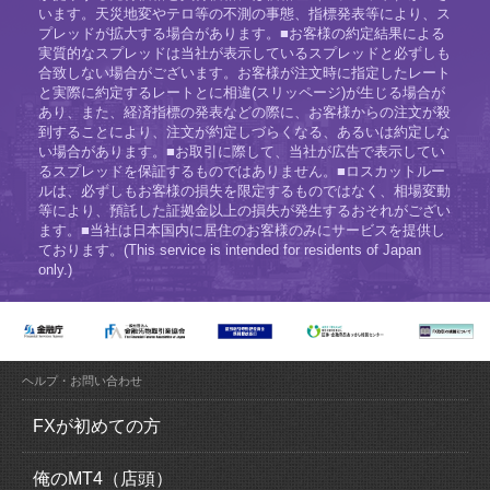
います。天災地変やテロ等の不測の事態、指標発表等により、ス
プレッドが拡大する場合があります。■お客様の約定結果による
実質的なスプレッドは当社が表示しているスプレッドと必ずしも
合致しない場合がございます。お客様が注文時に指定したレート
と実際に約定するレートとに相違(スリッページ)が生じる場合が
あり、また、経済指標の発表などの際に、お客様からの注文が殺
到することにより、注文が約定しづらくなる、あるいは約定しな
い場合があります。■お取引に際して、当社が広告で表示してい
るスプレッドを保証するものではありません。■ロスカットルー
ルは、必ずしもお客様の損失を限定するものではなく、相場変動
等により、預託した証拠金以上の損失が発生するおそれがござい
ます。■当社は日本国内に居住のお客様のみにサービスを提供し
ております。(This service is intended for residents of Japan
only.)
ヘルプ・お問い合わせ
FXが初めての方
FX（外国為替証拠金取引）とは？
俺のMT4（店頭）