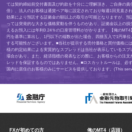
ては契約締結前交付書面及び約款を十分にご理解頂き、ご自身の責任
倍）、法人のお客様は通貨ペア毎に設定されており毎週1回見直されま
効果により預託する証拠金の額以上の取引が可能となりますが、預
っては突発的な大きな価格変動を伴うものがあり、証拠金以上の損
えるお預入には年利0.24％の口座管理料がかかります。【俺のMT4
円を基準に算出し、1円以下の端数が出た場合、四捨五入で1円単
する可能性がございます。■当社が提示する売付価格と買付価格に
様の約定結果による実質的なスプレッドは当社が表示しているスプ
場合があり、また、経済指標の発表などの際に、お客様からの注文
レッドを保証するものではありません。■ロスカットルールは、必
国内に居住のお客様のみにサービスを提供しております。(This service is intend
FXが初めての方
俺のMT4（店頭）