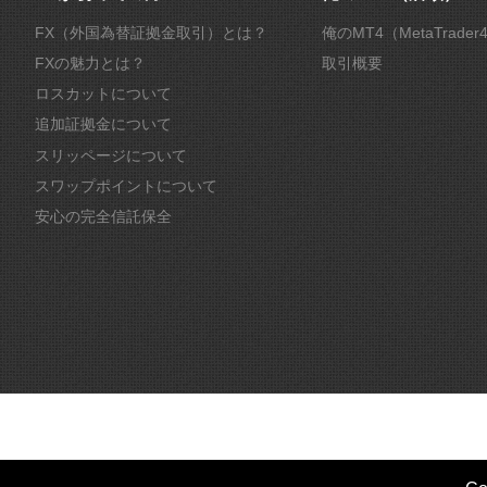
FX（外国為替証拠金取引）とは？
俺のMT4（MetaTrade
FXの魅力とは？
取引概要
ロスカットについて
追加証拠金について
スリッページについて
スワップポイントについて
安心の完全信託保全