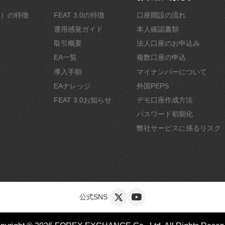
r4）の特徴
FEAT 3.0の特徴
口座開設の流れ
運用感覚ガイド
本人確認書類
取引概要
法人口座のお申込み
EA一覧
複数口座の申込
導入手順
マイナンバーについて
EAナレッジ
外国PEPS
FEAT 3.0お知らせ
デモ口座作成方法
パスワード初期化
弊社サービスに係るリスク
公式SNS