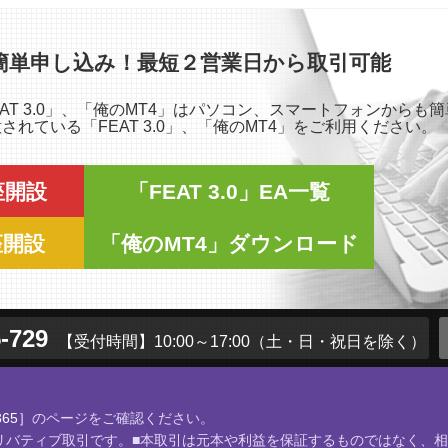
簡単申し込み！最短２営業日から取引可能
「FEAT 3.0」、「俺のMT4」はパソコン、スマートフォンから
れている「FEAT 3.0」、「俺のMT4」をご利用ください。
口座開設
「FEAT 3.0」EA一覧
座開設
「俺のMT4」ダウンロード
-729
【受付時間】10:00～17:00
（土・日・祝日を除く）
65］
のページをご確認ください。
店頭デリバティブ取引です。■本取引は元本や利益を保証するものではなく