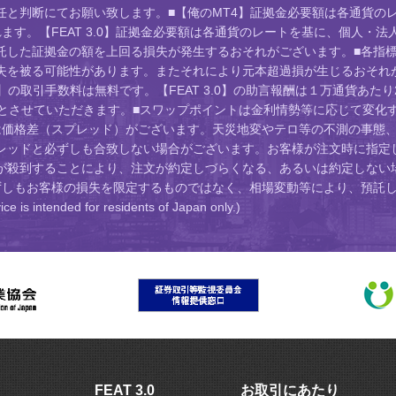
と判断にてお願い致します。■【俺のMT4】証拠金必要額は各通貨のレ
す。【FEAT 3.0】証拠金必要額は各通貨のレートを基に、個人・法
託した証拠金の額を上回る損失が発生するおそれがございます。■各指
失を被る可能性があります。またそれにより元本超過損が生じるおそれが
】の取引手数料は無料です。【FEAT 3.0】の助言報酬は１万通貨あた
位とさせていただきます。■スワップポイントは金利情勢等に応じて変化
は価格差（スプレッド）がございます。天災地変やテロ等の不測の事態、
レッドと必ずしも合致しない場合がございます。お客様が注文時に指定し
が殺到することにより、注文が約定しづらくなる、あるいは約定しない
ずしもお客様の損失を限定するものではなく、相場変動等により、預託し
ed for residents of Japan only.)
FEAT 3.0
お取引にあたり