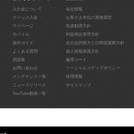
入出金について
会社情報
クイック入金
お客さま本位の業務運営
マイページ
投資勧誘方針
モバイル
利益相反管理方針
操作ガイド
反社会的勢力との関係遮断方針
よくある質問
個人情報保護方針
用語集
倫理コード
お問い合わせ
ソーシャルメディアポリシー
メンテナンス一覧
採用情報
ニュースリリース
サイトマップ
YouTube動画一覧