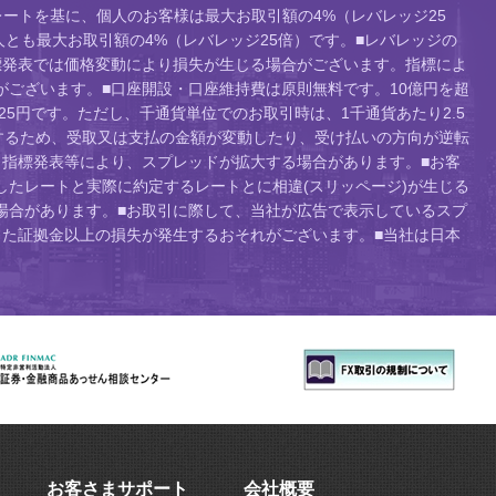
ートを基に、個人のお客様は最大お取引額の4%（レバレッジ25
人とも最大お取引額の4%（レバレッジ25倍）です。■レバレッジの
標発表では価格変動により損失が生じる場合がございます。指標によ
ございます。■口座開設・口座維持費は原則無料です。10億円を超
り25円です。ただし、千通貨単位でのお取引時は、1千通貨あたり2.5
するため、受取又は支払の金額が変動したり、受け払いの方向が逆転
指標発表等により、スプレッドが拡大する場合があります。■お客
たレートと実際に約定するレートとに相違(スリッページ)が生じる
場合があります。■お取引に際して、当社が広告で表示しているスプ
た証拠金以上の損失が発生するおそれがございます。■当社は日本
お客さまサポート
会社概要