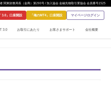
 関東財務局長（金商）第293号 / 加入協会 金融先物取引業協会 会員番号1525
T 3.0」口座開設
「俺のMT4」口座開設
マイページログイン
T 3.0
お取引にあたり
お客さまサポート
会社概要