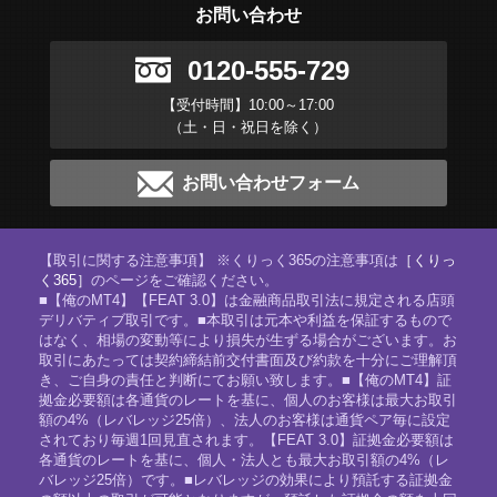
お問い合わせ
0120-555-729
【受付時間】10:00～17:00
（土・日・祝日を除く）
お問い合わせフォーム
【取引に関する注意事項】 ※くりっく365の注意事項は
［くりっ
く365］
のページをご確認ください。
■【俺のMT4】【FEAT 3.0】は金融商品取引法に規定される店頭
デリバティブ取引です。■本取引は元本や利益を保証するもので
はなく、相場の変動等により損失が生ずる場合がございます。お
取引にあたっては契約締結前交付書面及び約款を十分にご理解頂
き、ご自身の責任と判断にてお願い致します。■【俺のMT4】証
拠金必要額は各通貨のレートを基に、個人のお客様は最大お取引
額の4%（レバレッジ25倍）、法人のお客様は通貨ペア毎に設定
されており毎週1回見直されます。【FEAT 3.0】証拠金必要額は
各通貨のレートを基に、個人・法人とも最大お取引額の4%（レ
バレッジ25倍）です。■レバレッジの効果により預託する証拠金