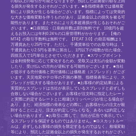
の額以上の取引が可能となりますが、預託した証拠金の額を上回
る損失が発生するおそれがございます。■各指標発表では価格変
動により損失が生じる場合がございます。指標によっては突発的
な大きな価格変動を伴うものがあり、証拠金以上の損失を被る可
能性があります。またそれにより元本超過損が生じるおそれがご
ざいます。■口座開設・口座維持費は原則無料です。10億円を超
えるお預入には年利0.24％の口座管理料がかかります。【俺の
MT4】の取引手数料は無料です。【FEAT 3.0】の助言報酬は１
万通貨あたり25円です。ただし、千通貨単位でのお取引時は、1
千通貨あたり2.5円を基準に算出し、1円以下の端数が出た場合、
四捨五入で1円単位とさせていただきます。■スワップポイント
は金利情勢等に応じて変化するため、受取又は支払の金額が変動
したり、受け払いの方向が逆転する可能性がございます。■当社
が提示する売付価格と買付価格には価格差（スプレッド）がござ
います。天災地変やテロ等の不測の事態、指標発表等により、ス
プレッドが拡大する場合があります。■お客様の約定結果による
実質的なスプレッドは当社が表示しているスプレッドと必ずしも
合致しない場合がございます。お客様が注文時に指定したレート
と実際に約定するレートとに相違(スリッページ)が生じる場合が
あり、また、経済指標の発表などの際に、お客様からの注文が殺
到することにより、注文が約定しづらくなる、あるいは約定しな
い場合があります。■お取引に際して、当社が広告で表示してい
るスプレッドを保証するものではありません。■ロスカットルー
ルは、必ずしもお客様の損失を限定するものではなく、相場変動
等により、預託した証拠金以上の損失が発生するおそれがござい