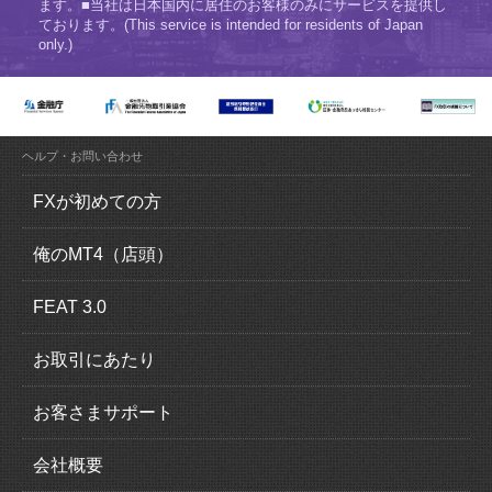
ます。■当社は日本国内に居住のお客様のみにサービスを提供し
ております。(This service is intended for residents of Japan
only.)
ヘルプ・お問い合わせ
FXが初めての方
FX（外国為替証拠金取引）とは？
俺のMT4（店頭）
FXの魅力とは？
俺のMT4（MetaTrader4）の特徴
FEAT 3.0
ロスカットについて
取引概要
FEAT 3.0の特徴
お取引にあたり
追加証拠金について
運用感覚ガイド
口座開設の流れ
お客さまサポート
スリッページについて
取引概要
本人確認書類
入出金について
会社概要