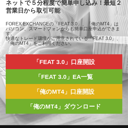
ネットで５分程度で簡単申し込み！最短２
営業日から取引可能
FOREX EXCHANGEの「FEAT 3.0」、「俺のMT4」は
パソコン、スマートフォンからも簡単口座申込ができま
す。
快適なトレード環境がご用意されている「FEAT 3.0」、
「俺のMT4」をご利用ください。
「FEAT 3.0」口座開設
「FEAT 3.0」EA一覧
「俺のMT4」口座開設
「俺のMT4」ダウンロード