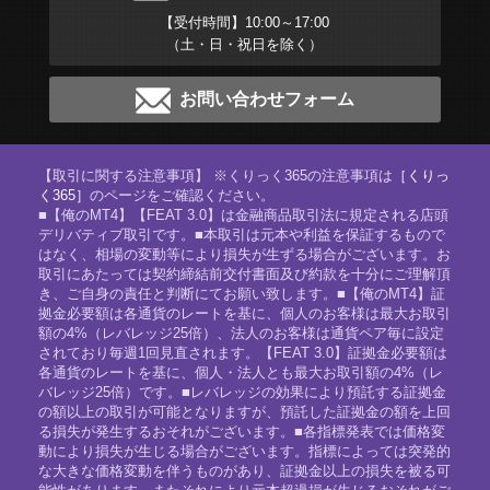
【受付時間】10:00～17:00
（土・日・祝日を除く）
お問い合わせフォーム
【取引に関する注意事項】 ※くりっく365の注意事項は
［くりっ
く365］
のページをご確認ください。
■【俺のMT4】【FEAT 3.0】は金融商品取引法に規定される店頭
デリバティブ取引です。■本取引は元本や利益を保証するもので
はなく、相場の変動等により損失が生ずる場合がございます。お
取引にあたっては契約締結前交付書面及び約款を十分にご理解頂
き、ご自身の責任と判断にてお願い致します。■【俺のMT4】証
拠金必要額は各通貨のレートを基に、個人のお客様は最大お取引
額の4%（レバレッジ25倍）、法人のお客様は通貨ペア毎に設定
されており毎週1回見直されます。【FEAT 3.0】証拠金必要額は
各通貨のレートを基に、個人・法人とも最大お取引額の4%（レ
バレッジ25倍）です。■レバレッジの効果により預託する証拠金
の額以上の取引が可能となりますが、預託した証拠金の額を上回
る損失が発生するおそれがございます。■各指標発表では価格変
動により損失が生じる場合がございます。指標によっては突発的
な大きな価格変動を伴うものがあり、証拠金以上の損失を被る可