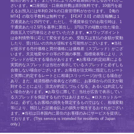
能性があります。またそれにより元本超過損が生じるおそれがご
ざいます。■口座開設・口座維持費は原則無料です。10億円を超
えるお預入には年利0.24％の口座管理料がかかります。【俺の
MT4】の取引手数料は無料です。【FEAT 3.0】の助言報酬は１
万通貨あたり25円です。ただし、千通貨単位でのお取引時は、1
千通貨あたり2.5円を基準に算出し、1円以下の端数が出た場合、
四捨五入で1円単位とさせていただきます。■スワップポイント
は金利情勢等に応じて変化するため、受取又は支払の金額が変動
したり、受け払いの方向が逆転する可能性がございます。■当社
が提示する売付価格と買付価格には価格差（スプレッド）がござ
います。天災地変やテロ等の不測の事態、指標発表等により、ス
プレッドが拡大する場合があります。■お客様の約定結果による
実質的なスプレッドは当社が表示しているスプレッドと必ずしも
合致しない場合がございます。お客様が注文時に指定したレート
と実際に約定するレートとに相違(スリッページ)が生じる場合が
あり、また、経済指標の発表などの際に、お客様からの注文が殺
到することにより、注文が約定しづらくなる、あるいは約定しな
い場合があります。■お取引に際して、当社が広告で表示してい
るスプレッドを保証するものではありません。■ロスカットルー
ルは、必ずしもお客様の損失を限定するものではなく、相場変動
等により、預託した証拠金以上の損失が発生するおそれがござい
ます。■当社は日本国内に居住のお客様のみにサービスを提供し
ております。(This service is intended for residents of Japan
only.)