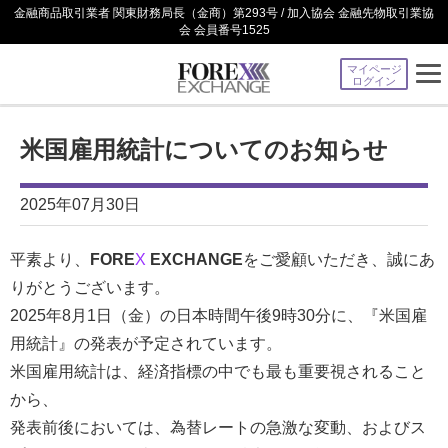
金融商品取引業者 関東財務局長（金商）第293号 / 加入協会 金融先物取引業協
会 会員番号1525
マイページ
ログイン
米国雇用統計についてのお知らせ
2025年07月30日
平素より、
FORE
X
EXCHANGE
をご愛顧いただき、誠にあ
りがとうございます。
2025年8月1日（金）の日本時間午後9時30分に、『米国雇
用統計』の発表が予定されています。
米国雇用統計は、経済指標の中でも最も重要視されること
から、
発表前後においては、為替レートの急激な変動、およびス