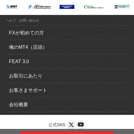
ヘルプ・お問い合わせ
FXが初めての方
FX（外国為替証拠金取引）とは？
俺のMT4（店頭）
FXの魅力とは？
俺のMT4（MetaTrader4）の特徴
FEAT 3.0
ロスカットについて
取引概要
FEAT 3.0の特徴
お取引にあたり
追加証拠金について
運用感覚ガイド
口座開設の流れ
お客さまサポート
スリッページについて
取引概要
本人確認書類
入出金について
会社概要
スワップポイントについて
EA一覧
法人口座のお申込み
クイック入金
会社情報
公式SNS
安心の完全信託保全
導入手順
複数口座の申込
マイページ
お客さま本位の業務運営