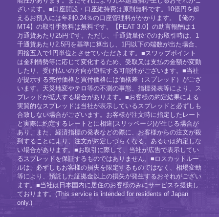
能性があります。またそれにより元本超過損が生じるおそれがご
ざいます。■口座開設・口座維持費は原則無料です。10億円を超
えるお預入には年利0.24％の口座管理料がかかります。【俺の
MT4】の取引手数料は無料です。【FEAT 3.0】の助言報酬は１
万通貨あたり25円です。ただし、千通貨単位でのお取引時は、1
千通貨あたり2.5円を基準に算出し、1円以下の端数が出た場合、
四捨五入で1円単位とさせていただきます。■スワップポイント
は金利情勢等に応じて変化するため、受取又は支払の金額が変動
したり、受け払いの方向が逆転する可能性がございます。■当社
が提示する売付価格と買付価格には価格差（スプレッド）がござ
います。天災地変やテロ等の不測の事態、指標発表等により、ス
プレッドが拡大する場合があります。■お客様の約定結果による
実質的なスプレッドは当社が表示しているスプレッドと必ずしも
合致しない場合がございます。お客様が注文時に指定したレート
と実際に約定するレートとに相違(スリッページ)が生じる場合が
あり、また、経済指標の発表などの際に、お客様からの注文が殺
到することにより、注文が約定しづらくなる、あるいは約定しな
い場合があります。■お取引に際して、当社が広告で表示してい
るスプレッドを保証するものではありません。■ロスカットルー
ルは、必ずしもお客様の損失を限定するものではなく、相場変動
等により、預託した証拠金以上の損失が発生するおそれがござい
ます。■当社は日本国内に居住のお客様のみにサービスを提供し
ております。(This service is intended for residents of Japan
only.)