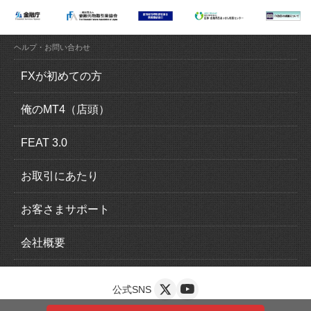
ヘルプ・お問い合わせ
FXが初めての方
FX（外国為替証拠金取引）とは？
俺のMT4（店頭）
FXの魅力とは？
俺のMT4（MetaTrader4）の特徴
FEAT 3.0
ロスカットについて
取引概要
FEAT 3.0の特徴
お取引にあたり
追加証拠金について
運用感覚ガイド
口座開設の流れ
お客さまサポート
スリッページについて
取引概要
本人確認書類
入出金について
会社概要
スワップポイントについて
EA一覧
法人口座のお申込み
クイック入金
会社情報
公式SNS
安心の完全信託保全
導入手順
複数口座の申込
マイページ
お客さま本位の業務運営