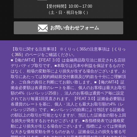
【受付時間】10:00～17:00
（土・日・祝日を除く）
お問い合わせフォーム
【取引に関する注意事項】 ※くりっく365の注意事項は
［くりっ
く365］
のページをご確認ください。
■【俺のMT4】【FEAT 3.0】は金融商品取引法に規定される店頭
デリバティブ取引です。■本取引は元本や利益を保証するもので
はなく、相場の変動等により損失が生ずる場合がございます。お
取引にあたっては契約締結前交付書面及び約款を十分にご理解頂
き、ご自身の責任と判断にてお願い致します。■【俺のMT4】証
拠金必要額は各通貨のレートを基に、個人のお客様は最大お取引
額の4%（レバレッジ25倍）、法人のお客様は通貨ペア毎に設定
されており毎週1回見直されます。【FEAT 3.0】証拠金必要額は
各通貨のレートを基に、個人・法人とも最大お取引額の4%（レ
バレッジ25倍）です。■レバレッジの効果により預託する証拠金
の額以上の取引が可能となりますが、預託した証拠金の額を上回
る損失が発生するおそれがございます。■各指標発表では価格変
動により損失が生じる場合がございます。指標によっては突発的
な大きな価格変動を伴うものがあり、証拠金以上の損失を被る可