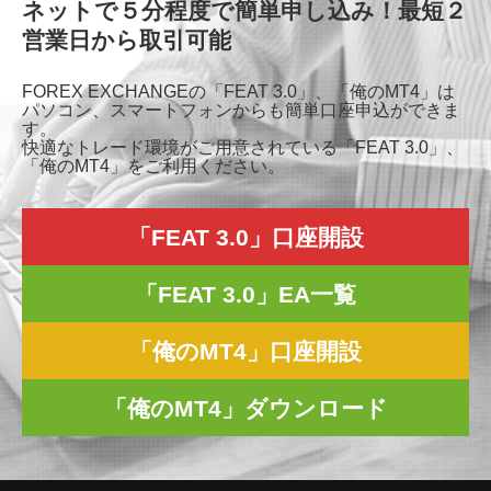
ネットで５分程度で簡単申し込み！最短２
営業日から取引可能
FOREX EXCHANGEの「FEAT 3.0」、「俺のMT4」は
パソコン、スマートフォンからも簡単口座申込ができま
す。
快適なトレード環境がご用意されている「FEAT 3.0」、
「俺のMT4」をご利用ください。
「FEAT 3.0」口座開設
「FEAT 3.0」EA一覧
「俺のMT4」口座開設
「俺のMT4」ダウンロード