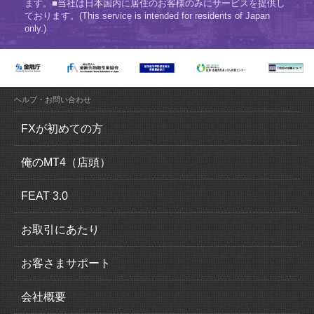
ます。■当社は日本国内に居住のお客様のみにサービスを提供し
ております。(This service is intended for residents of Japan
only.)
ヘルプ・お問い合わせ
FXが初めての方
FX（外国為替証拠金取引）とは？
俺のMT4（店頭）
FXの魅力とは？
俺のMT4（MetaTrader4）の特徴
FEAT 3.0
ロスカットについて
取引概要
FEAT 3.0の特徴
お取引にあたり
追加証拠金について
運用感覚ガイド
口座開設の流れ
お客さまサポート
スリッページについて
取引概要
本人確認書類
入出金について
会社概要