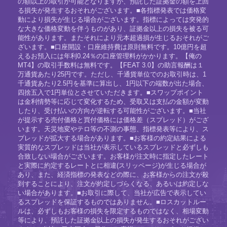
の額以上の取引が可能となりますが、預託した証拠金の額を上回
る損失が発生するおそれがございます。■各指標発表では価格変
動により損失が生じる場合がございます。指標によっては突発的
な大きな価格変動を伴うものがあり、証拠金以上の損失を被る可
能性があります。またそれにより元本超過損が生じるおそれがご
ざいます。■口座開設・口座維持費は原則無料です。10億円を超
えるお預入には年利0.24％の口座管理料がかかります。【俺の
MT4】の取引手数料は無料です。【FEAT 3.0】の助言報酬は１
万通貨あたり25円です。ただし、千通貨単位でのお取引時は、1
千通貨あたり2.5円を基準に算出し、1円以下の端数が出た場合、
四捨五入で1円単位とさせていただきます。■スワップポイント
は金利情勢等に応じて変化するため、受取又は支払の金額が変動
したり、受け払いの方向が逆転する可能性がございます。■当社
が提示する売付価格と買付価格には価格差（スプレッド）がござ
います。天災地変やテロ等の不測の事態、指標発表等により、ス
プレッドが拡大する場合があります。■お客様の約定結果による
実質的なスプレッドは当社が表示しているスプレッドと必ずしも
合致しない場合がございます。お客様が注文時に指定したレート
と実際に約定するレートとに相違(スリッページ)が生じる場合が
あり、また、経済指標の発表などの際に、お客様からの注文が殺
到することにより、注文が約定しづらくなる、あるいは約定しな
い場合があります。■お取引に際して、当社が広告で表示してい
るスプレッドを保証するものではありません。■ロスカットルー
ルは、必ずしもお客様の損失を限定するものではなく、相場変動
等により、預託した証拠金以上の損失が発生するおそれがござい