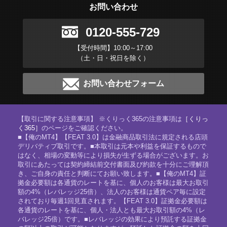
お問い合わせ
0120-555-729
【受付時間】10:00～17:00
（土・日・祝日を除く）
お問い合わせフォーム
【取引に関する注意事項】 ※くりっく365の注意事項は
［くりっ
く365］
のページをご確認ください。
■【俺のMT4】【FEAT 3.0】は金融商品取引法に規定される店頭
デリバティブ取引です。■本取引は元本や利益を保証するもので
はなく、相場の変動等により損失が生ずる場合がございます。お
取引にあたっては契約締結前交付書面及び約款を十分にご理解頂
き、ご自身の責任と判断にてお願い致します。■【俺のMT4】証
拠金必要額は各通貨のレートを基に、個人のお客様は最大お取引
額の4%（レバレッジ25倍）、法人のお客様は通貨ペア毎に設定
されており毎週1回見直されます。【FEAT 3.0】証拠金必要額は
各通貨のレートを基に、個人・法人とも最大お取引額の4%（レ
バレッジ25倍）です。■レバレッジの効果により預託する証拠金