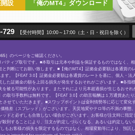
座開設
「俺のMT4」ダウンロード
-729
【受付時間】10:00～17:00
（土・日・祝日を除く）
65］
のページをご確認ください。
店頭デリバティブ取引です。■本取引は元本や利益を保証するものではなく
と判断にてお願い致します。■【俺のMT4】証拠金必要額は各通貨のレ
す。【FEAT 3.0】証拠金必要額は各通貨のレートを基に、個人・法
託した証拠金の額を上回る損失が発生するおそれがございます。■各指
失を被る可能性があります。またそれにより元本超過損が生じるおそれが
】の取引手数料は無料です。【FEAT 3.0】の助言報酬は１万通貨あた
位とさせていただきます。■スワップポイントは金利情勢等に応じて変化
は価格差（スプレッド）がございます。天災地変やテロ等の不測の事態、
レッドと必ずしも合致しない場合がございます。お客様が注文時に指定し
が殺到することにより、注文が約定しづらくなる、あるいは約定しない
ずしもお客様の損失を限定するものではなく、相場変動等により、預託し
ed for residents of Japan only.)