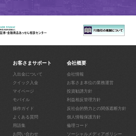
お客さまサポート
会社概要
入出金について
会社情報
クイック入金
お客さま本位の業務運営
マイページ
投資勧誘方針
モバイル
利益相反管理方針
操作ガイド
反社会的勢力との関係遮断方針
よくある質問
個人情報保護方針
用語集
倫理コード
お問い合わせ
ソーシャルメディアポリシー