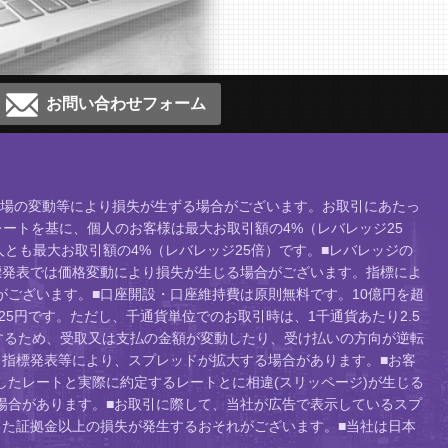
お問い合わせフォーム
、相場の変動等により損失が生ずる場合がございます。お取引にあたっ
ートを基に、個人のお客様は最大お取引額の4%（レバレッジ25
人とも最大お取引額の4%（レバレッジ25倍）です。■レバレッジの
標発表では価格変動により損失が生じる場合がございます。指標によ
ございます。■口座開設・口座維持費は原則無料です。10億円を超
り25円です。ただし、千通貨単位でのお取引時は、1千通貨あたり2.5
するため、受取又は支払の金額が変動したり、受け払いの方向が逆転
指標発表等により、スプレッドが拡大する場合があります。■お客
たレートと実際に約定するレートとに相違(スリッページ)が生じる
場合があります。■お取引に際して、当社が広告で表示しているスプ
た証拠金以上の損失が発生するおそれがございます。■当社は日本