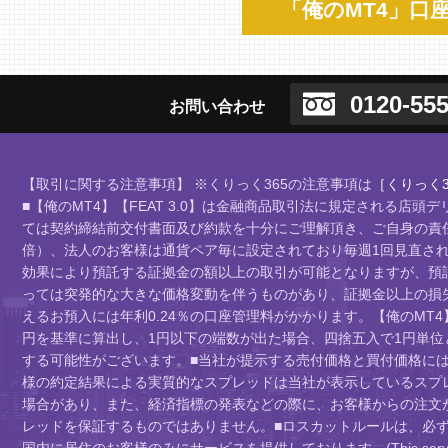
「俺のMT4」口
0120-555
お問い合わせ
【取引に関する注意事項】 ※くりっく365の注意事項は
［くりっく3
■【俺のMT4】【FEAT 3.0】は金融商品取引法に規定される
ては契約締結前交付書面及び約款を十分にご理解頂き、ご自身の責任
倍）、法人のお客様は通貨ペア毎に設定されており毎週1回見直されま
効果により預託する証拠金の額以上の取引が可能となりますが、預
っては突発的な大きな価格変動を伴うものがあり、証拠金以上の損
えるお預入には年利0.24％の口座管理料がかかります。【俺のMT4
円を基準に算出し、1円以下の端数が出た場合、四捨五入で1円単
する可能性がございます。■当社が提示する売付価格と買付価格に
様の約定結果による実質的なスプレッドは当社が表示しているスプ
場合があり、また、経済指標の発表などの際に、お客様からの注文
レッドを保証するものではありません。■ロスカットルールは、必
国内に居住のお客様のみにサービスを提供しております。(This service is intend