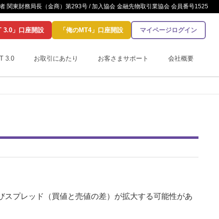
 関東財務局長（金商）第293号 / 加入協会 金融先物取引業協会 会員番号1525
T 3.0」口座開設
「俺のMT4」口座開設
マイページログイン
T 3.0
お取引にあたり
お客さまサポート
会社概要
びスプレッド（買値と売値の差）が拡大する可能性があ