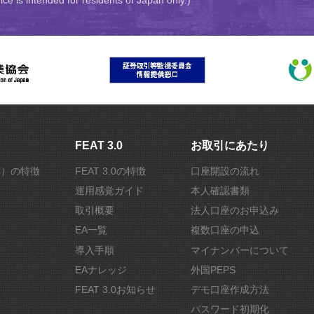
FEAT 3.0
お取引にあたり
r4）の特徴
FEAT 3.0の特徴
口座開設の流れ
運用感覚ガイド
本人確認書類
取引概要
法人口座のお申込み
EA一覧
複数口座の申込
導入手順
マイナンバーについて
EAナレッジ
外国PEPS
FEAT 3.0お知らせ
デモ口座作成方法
パスワード初期化