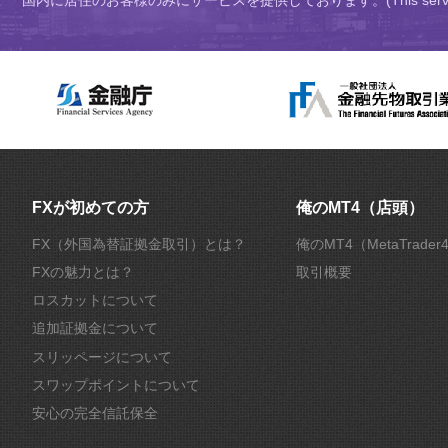
FXが初めての方
俺のMT4（店頭）
FX（外国為替証拠金取引）とは？
俺のMT4（MetaTrade
FXの魅力とは？
取引概要
ロスカットについて
追加証拠金について
スリッページについて
スワップポイントについて
安心の完全信託保全