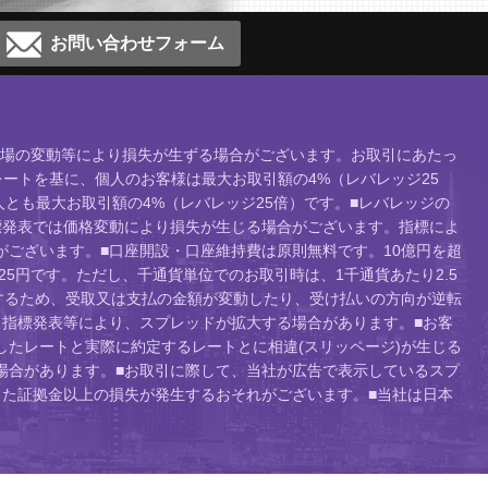
お問い合わせフォーム
、相場の変動等により損失が生ずる場合がございます。お取引にあたっ
ートを基に、個人のお客様は最大お取引額の4%（レバレッジ25
人とも最大お取引額の4%（レバレッジ25倍）です。■レバレッジの
標発表では価格変動により損失が生じる場合がございます。指標によ
ございます。■口座開設・口座維持費は原則無料です。10億円を超
り25円です。ただし、千通貨単位でのお取引時は、1千通貨あたり2.5
するため、受取又は支払の金額が変動したり、受け払いの方向が逆転
指標発表等により、スプレッドが拡大する場合があります。■お客
たレートと実際に約定するレートとに相違(スリッページ)が生じる
場合があります。■お取引に際して、当社が広告で表示しているスプ
た証拠金以上の損失が発生するおそれがございます。■当社は日本