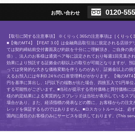
0120-555
お問い合わせ
【取引に関する注意事項】 ※くりっく365の注意事項は
［くりっく3
■【俺のMT4】【FEAT 3.0】は金融商品取引法に規定される
ては契約締結前交付書面及び約款を十分にご理解頂き、ご自身の責任
倍）、法人のお客様は通貨ペア毎に設定されており毎週1回見直されま
効果により預託する証拠金の額以上の取引が可能となりますが、預
っては突発的な大きな価格変動を伴うものがあり、証拠金以上の損
えるお預入には年利0.24％の口座管理料がかかります。【俺のMT4
円を基準に算出し、1円以下の端数が出た場合、四捨五入で1円単
する可能性がございます。■当社が提示する売付価格と買付価格に
様の約定結果による実質的なスプレッドは当社が表示しているスプ
場合があり、また、経済指標の発表などの際に、お客様からの注文
レッドを保証するものではありません。■ロスカットルールは、必
国内に居住のお客様のみにサービスを提供しております。(This service is intend