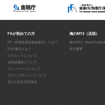
FXが初めての方
俺のMT4（店頭）
FX（外国為替証拠金取引）とは？
俺のMT4（MetaTrade
FXの魅力とは？
取引概要
ロスカットについて
追加証拠金について
スリッページについて
スワップポイントについて
安心の完全信託保全