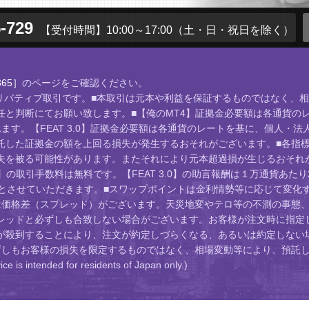
-729
【受付時間】10:00～17:00
（土・日・祝日を除く）
65］
のページをご確認ください。
店頭デリバティブ取引です。■本取引は元本や利益を保証するものではなく
と判断にてお願い致します。■【俺のMT4】証拠金必要額は各通貨のレ
す。【FEAT 3.0】証拠金必要額は各通貨のレートを基に、個人・法
託した証拠金の額を上回る損失が発生するおそれがございます。■各指
失を被る可能性があります。またそれにより元本超過損が生じるおそれが
】の取引手数料は無料です。【FEAT 3.0】の助言報酬は１万通貨あた
位とさせていただきます。■スワップポイントは金利情勢等に応じて変化
は価格差（スプレッド）がございます。天災地変やテロ等の不測の事態、
レッドと必ずしも合致しない場合がございます。お客様が注文時に指定し
が殺到することにより、注文が約定しづらくなる、あるいは約定しない
ずしもお客様の損失を限定するものではなく、相場変動等により、預託し
ed for residents of Japan only.)