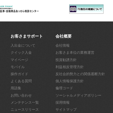
お客さまサポート
会社概要
入出金について
会社情報
クイック入金
お客さま本位の業務運営
マイページ
投資勧誘方針
モバイル
利益相反管理方針
操作ガイド
反社会的勢力との関係遮断方針
よくある質問
個人情報保護方針
用語集
倫理コード
お問い合わせ
ソーシャルメディアポリシー
メンテナンス一覧
採用情報
ニュースリリース
サイトマップ