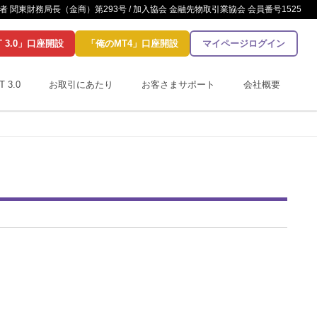
 関東財務局長（金商）第293号 / 加入協会 金融先物取引業協会 会員番号1525
T 3.0」口座開設
「俺のMT4」口座開設
マイページログイン
T 3.0
お取引にあたり
お客さまサポート
会社概要