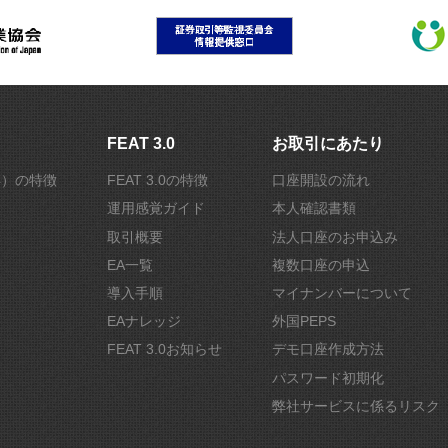
FEAT 3.0
お取引にあたり
r4）の特徴
FEAT 3.0の特徴
口座開設の流れ
運用感覚ガイド
本人確認書類
取引概要
法人口座のお申込み
EA一覧
複数口座の申込
導入手順
マイナンバーについて
EAナレッジ
外国PEPS
FEAT 3.0お知らせ
デモ口座作成方法
パスワード初期化
弊社サービスに係るリスク