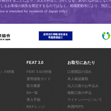
が殺到することにより、注文が約定しづらくなる、あるいは約定しない
ずしもお客様の損失を限定するものではなく、相場変動等により、預託し
ed for residents of Japan only.)
FEAT 3.0
お取引にあたり
r4）の特徴
FEAT 3.0の特徴
口座開設の流れ
運用感覚ガイド
本人確認書類
取引概要
法人口座のお申込み
EA一覧
複数口座の申込
導入手順
マイナンバーについて
EAナレッジ
外国PEPS