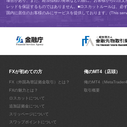
場合があり、また、経済指標の発表などの際に、お客様からの注文
レッドを保証するものではありません。■ロスカットルールは、必
国内に居住のお客様のみにサービスを提供しております。(This service is intend
FXが初めての方
俺のMT4（店頭）
FX（外国為替証拠金取引）とは？
俺のMT4（MetaTrade
FXの魅力とは？
取引概要
ロスカットについて
追加証拠金について
スリッページについて
スワップポイントについて