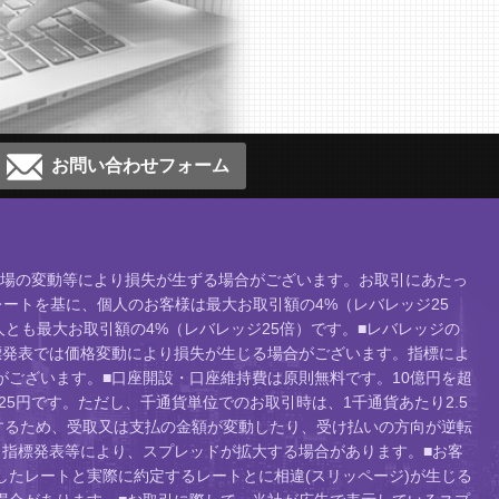
お問い合わせフォーム
、相場の変動等により損失が生ずる場合がございます。お取引にあたっ
ートを基に、個人のお客様は最大お取引額の4%（レバレッジ25
人とも最大お取引額の4%（レバレッジ25倍）です。■レバレッジの
標発表では価格変動により損失が生じる場合がございます。指標によ
ございます。■口座開設・口座維持費は原則無料です。10億円を超
り25円です。ただし、千通貨単位でのお取引時は、1千通貨あたり2.5
するため、受取又は支払の金額が変動したり、受け払いの方向が逆転
指標発表等により、スプレッドが拡大する場合があります。■お客
たレートと実際に約定するレートとに相違(スリッページ)が生じる