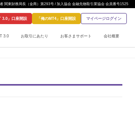
 関東財務局長（金商）第293号 / 加入協会 金融先物取引業協会 会員番号1525
T 3.0」口座開設
「俺のMT4」口座開設
マイページログイン
T 3.0
お取引にあたり
お客さまサポート
会社概要