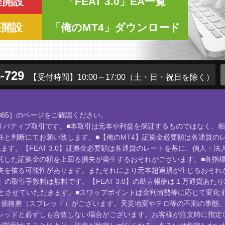
口座開設
「FEAT 3.0」EA一覧
座開設
「俺のMT4」ダウンロード
-729
【受付時間】10:00～17:00
（土・日・祝日を除く）
65］
のページをご確認ください。
店頭デリバティブ取引です。■本取引は元本や利益を保証するものではなく
と判断にてお願い致します。■【俺のMT4】証拠金必要額は各通貨のレ
す。【FEAT 3.0】証拠金必要額は各通貨のレートを基に、個人・法
託した証拠金の額を上回る損失が発生するおそれがございます。■各指
失を被る可能性があります。またそれにより元本超過損が生じるおそれが
】の取引手数料は無料です。【FEAT 3.0】の助言報酬は１万通貨あた
位とさせていただきます。■スワップポイントは金利情勢等に応じて変化
は価格差（スプレッド）がございます。天災地変やテロ等の不測の事態、
レッドと必ずしも合致しない場合がございます。お客様が注文時に指定し