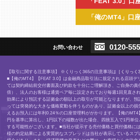
「FEAT 3.0」
「俺のMT4」口
0120-555
お問い合わせ
【取引に関する注意事項】 ※くりっく365の注意事項は
［くりっく3
■【俺のMT4】【FEAT 3.0】は金融商品取引法に規定される
ては契約締結前交付書面及び約款を十分にご理解頂き、ご自身の責任
倍）、法人のお客様は通貨ペア毎に設定されており毎週1回見直されま
効果により預託する証拠金の額以上の取引が可能となりますが、預
っては突発的な大きな価格変動を伴うものがあり、証拠金以上の損
えるお預入には年利0.24％の口座管理料がかかります。【俺のMT4
円を基準に算出し、1円以下の端数が出た場合、四捨五入で1円単
する可能性がございます。■当社が提示する売付価格と買付価格に
様の約定結果による実質的なスプレッドは当社が表示しているスプ