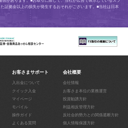
場合があります。■お取引に際して、当社が広告で表示しているスプ
た証拠金以上の損失が発生するおそれがございます。■当社は日本
お客さまサポート
会社概要
入出金について
会社情報
クイック入金
お客さま本位の業務運営
マイページ
投資勧誘方針
モバイル
利益相反管理方針
操作ガイド
反社会的勢力との関係遮断方針
よくある質問
個人情報保護方針