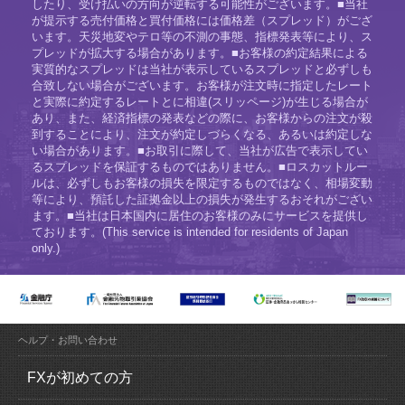
したり、受け払いの方向が逆転する可能性がございます。■当社
が提示する売付価格と買付価格には価格差（スプレッド）がござ
います。天災地変やテロ等の不測の事態、指標発表等により、ス
プレッドが拡大する場合があります。■お客様の約定結果による
実質的なスプレッドは当社が表示しているスプレッドと必ずしも
合致しない場合がございます。お客様が注文時に指定したレート
と実際に約定するレートとに相違(スリッページ)が生じる場合が
あり、また、経済指標の発表などの際に、お客様からの注文が殺
到することにより、注文が約定しづらくなる、あるいは約定しな
い場合があります。■お取引に際して、当社が広告で表示してい
るスプレッドを保証するものではありません。■ロスカットルー
ルは、必ずしもお客様の損失を限定するものではなく、相場変動
等により、預託した証拠金以上の損失が発生するおそれがござい
ます。■当社は日本国内に居住のお客様のみにサービスを提供し
ております。(This service is intended for residents of Japan
only.)
ヘルプ・お問い合わせ
FXが初めての方