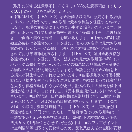
【取引に関する注意事項】 ※くりっく365の注意事項は
［くりっ
く365］
のページをご確認ください。
■【俺のMT4】【FEAT 3.0】は金融商品取引法に規定される店頭
デリバティブ取引です。■本取引は元本や利益を保証するもので
はなく、相場の変動等により損失が生ずる場合がございます。お
取引にあたっては契約締結前交付書面及び約款を十分にご理解頂
き、ご自身の責任と判断にてお願い致します。■【俺のMT4】証
拠金必要額は各通貨のレートを基に、個人のお客様は最大お取引
額の4%（レバレッジ25倍）、法人のお客様は通貨ペア毎に設定
されており毎週1回見直されます。【FEAT 3.0】証拠金必要額は
各通貨のレートを基に、個人・法人とも最大お取引額の4%（レ
バレッジ25倍）です。■レバレッジの効果により預託する証拠金
の額以上の取引が可能となりますが、預託した証拠金の額を上回
る損失が発生するおそれがございます。■各指標発表では価格変
動により損失が生じる場合がございます。指標によっては突発的
な大きな価格変動を伴うものがあり、証拠金以上の損失を被る可
能性があります。またそれにより元本超過損が生じるおそれがご
ざいます。■口座開設・口座維持費は原則無料です。10億円を超
えるお預入には年利0.24％の口座管理料がかかります。【俺の
MT4】の取引手数料は無料です。【FEAT 3.0】の助言報酬は１
万通貨あたり25円です。ただし、千通貨単位でのお取引時は、1
千通貨あたり2.5円を基準に算出し、1円以下の端数が出た場合、
四捨五入で1円単位とさせていただきます。■スワップポイント
は金利情勢等に応じて変化するため、受取又は支払の金額が変動