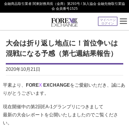
金融商品取引業者 関東財務局長（金商）第293号 / 加入協会 金融先物取引業協
会 会員番号1525
マイページ
ログイン
大会は折り返し地点に！首位争いは
混戦になる予感（第七週結果報告）
2020年10月21日
平素より、
FORE
X
EXCHANGE
をご愛顧いただき、誠にあ
りがとうございます。
現在開催中の第2回EA-1グランプリにつきまして
最新の大会レポートを公開いたしましたのでご覧くださ
い。