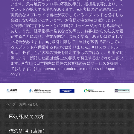
います。天災地変やテロ等の不測の事態、指標発表等により、ス
プレッドが拡大する場合があります。■お客様の約定結果による
実質的なスプレッドは当社が表示しているスプレッドと必ずしも
合致しない場合がございます。お客様が注文時に指定したレート
と実際に約定するレートとに相違(スリッページ)が生じる場合が
あり、また、経済指標の発表などの際に、お客様からの注文が殺
到することにより、注文が約定しづらくなる、あるいは約定しな
い場合があります。■お取引に際して、当社が広告で表示してい
るスプレッドを保証するものではありません。■ロスカットルー
ルは、必ずしもお客様の損失を限定するものではなく、相場変動
等により、預託した証拠金以上の損失が発生するおそれがござい
ます。■当社は日本国内に居住のお客様のみにサービスを提供し
ております。(This service is intended for residents of Japan
only.)
ヘルプ・お問い合わせ
FXが初めての方
FX（外国為替証拠金取引）とは？
俺のMT4（店頭）