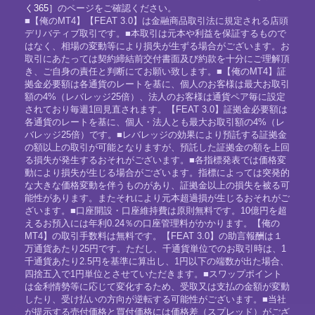
く365］
のページをご確認ください。
■【俺のMT4】【FEAT 3.0】は金融商品取引法に規定される店頭
デリバティブ取引です。■本取引は元本や利益を保証するもので
はなく、相場の変動等により損失が生ずる場合がございます。お
取引にあたっては契約締結前交付書面及び約款を十分にご理解頂
き、ご自身の責任と判断にてお願い致します。■【俺のMT4】証
拠金必要額は各通貨のレートを基に、個人のお客様は最大お取引
額の4%（レバレッジ25倍）、法人のお客様は通貨ペア毎に設定
されており毎週1回見直されます。【FEAT 3.0】証拠金必要額は
各通貨のレートを基に、個人・法人とも最大お取引額の4%（レ
バレッジ25倍）です。■レバレッジの効果により預託する証拠金
の額以上の取引が可能となりますが、預託した証拠金の額を上回
る損失が発生するおそれがございます。■各指標発表では価格変
動により損失が生じる場合がございます。指標によっては突発的
な大きな価格変動を伴うものがあり、証拠金以上の損失を被る可
能性があります。またそれにより元本超過損が生じるおそれがご
ざいます。■口座開設・口座維持費は原則無料です。10億円を超
えるお預入には年利0.24％の口座管理料がかかります。【俺の
MT4】の取引手数料は無料です。【FEAT 3.0】の助言報酬は１
万通貨あたり25円です。ただし、千通貨単位でのお取引時は、1
千通貨あたり2.5円を基準に算出し、1円以下の端数が出た場合、
四捨五入で1円単位とさせていただきます。■スワップポイント
は金利情勢等に応じて変化するため、受取又は支払の金額が変動
したり、受け払いの方向が逆転する可能性がございます。■当社
が提示する売付価格と買付価格には価格差（スプレッド）がござ